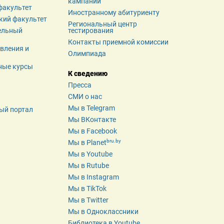
кампании
факультет
Иностранному абитуриенту
кий факультет
Региональный центр 
льный 
тестирования
Контакты приемной комиссии
вления и 
Олимпиада
ные курсы
К сведению
Пресса
СМИ о нас
Мы в Telegram
ый портал
Мы ВКонтакте
Мы в Facebook
bru.by
Мы в Planet
Мы в Youtube
Мы в Rutube
Мы в Instagram
Мы в TikTok
Мы в Twitter
Мы в Одноклассники
Библиотека в Youtube