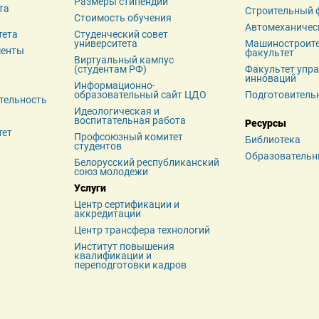
Размеры стипендий
а 
Строительный 
Стоимость обучения
Автомеханичес
тета
Студенческий совет 
университета
Машиностроите
менты
факультет
Виртуальный кампус 
(студентам РФ)
Факультет упра
инноваций
Информационно-
образовательный сайт ЦДО
Подготовитель
тельность
Идеологическая и 
воспитательная работа
Ресурсы
тет
Профсоюзный комитет 
Библиотека
студентов
Образовательн
Белорусский республиканский 
союз молодежи
Услуги
Центр сертификации и 
аккредитации
Центр трансфера технологий
Институт повышения 
квалификации и 
переподготовки кадров