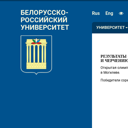
РАЗМЕР ШРИФТА
ИНТЕРВАЛ
БЕЛОРУССКО-
Rus
Eng
РОССИЙСКИЙ 
A
A
A
A
УНИВЕРСИТЕТ
УНИВЕРСИТЕТ
РЕЗУЛЬТАТЫ
И ЧЕРЧЕНИЮ
Открытая олимпи
в Могилеве.
Победители соре