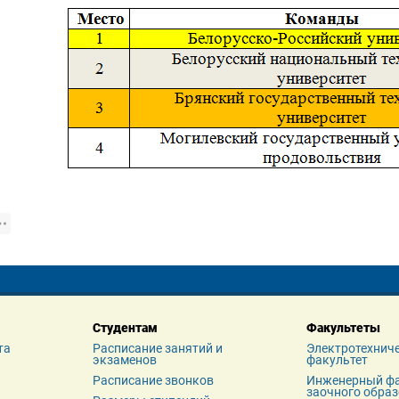
Студентам
Факультеты
та
Расписание занятий и 
Электротехниче
экзаменов
факультет
я
Расписание звонков
Инженерный фа
заочного обра