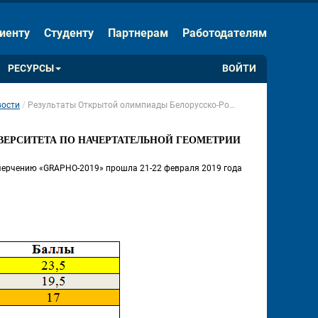
ЕНИЯ
Скрыть панель
иенту
Студенту
Партнерам
Работодателям
Обычная версия сайта
РЕСУРСЫ
ВОЙТИ
ости
Результаты Открытой олимпиады Белорусско-Российского университета по начертательной геометрии и черчению «GRAPHO-2019»
 
ЕРСИТЕТА ПО НАЧЕРТАТЕЛЬНОЙ ГЕОМЕТРИИ 
черчению «GRAPHO-2019» прошла 21-22 февраля 2019 года 