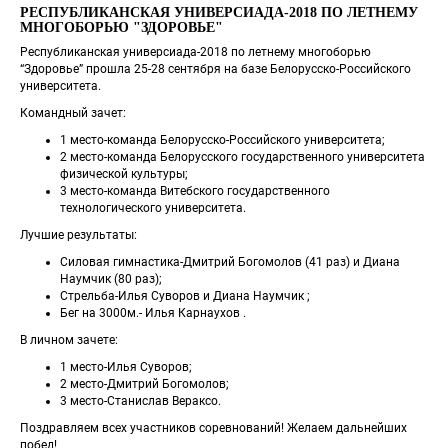
РЕСПУБЛИКАНСКАЯ УНИВЕРСИАДА-2018 ПО ЛЕТНЕМУ 
МНОГОБОРЬЮ "ЗДОРОВЬЕ"
Республиканская универсиада-2018 по летнему многоборью 
“Здоровье” прошла 25-28 сентября на базе Белорусско-Российского 
университета.
Командный зачет:
1 место-команда Белорусско-Российского университета;
2 место-команда Белорусского государственного университета 
физической культуры;
3 место-команда Витебского государственного 
технологического университета.
Лучшие результаты:
Силовая гимнастика-Дмитрий Богомолов (41 раз) и Диана 
Наумчик (80 раз);
Стрельба-Илья Суворов и Диана Наумчик ;
Бег на 3000м.- Илья Карнаухов .
В личном зачете:
1 место-Илья Суворов;
2 место-Дмитрий Богомолов;
3 место-Станислав Вераксо.
Поздравляем всех участников соревнований! Желаем дальнейших 
побед!