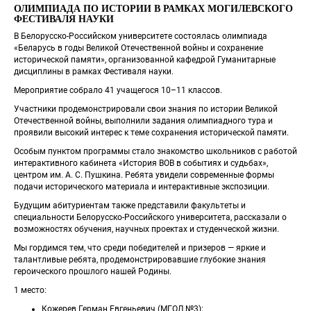
ОЛИМПИАДА ПО ИСТОРИИ В РАМКАХ МОГИЛЕВСКОГО 
ФЕСТИВАЛЯ НАУКИ
В Белорусско‑Российском университете состоялась олимпиада 
«Беларусь в годы Великой Отечественной войны и сохранение 
исторической памяти», организованной кафедрой Гуманитарные 
дисциплины в рамках Фестиваля науки.
Мероприятие собрало 41 учащегося 10–11 классов.
Участники продемонстрировали свои знания по истории Великой 
Отечественной войны, выполнили задания олимпиадного тура и 
проявили высокий интерес к теме сохранения исторической памяти.
Особым пунктом программы стало знакомство школьников с работой 
интерактивного кабинета «История ВОВ в событиях и судьбах», 
центром им. А. С. Пушкина. Ребята увидели современные формы 
подачи исторического материала и интерактивные экспозиции.
Будущим абитуриентам также представили факультеты и 
специальности Белорусско‑Российского университета, рассказали о 
возможностях обучения, научных проектах и студенческой жизни.
Мы гордимся тем, что среди победителей и призеров — яркие и 
талантливые ребята, продемонстрировавшие глубокие знания 
героического прошлого нашей Родины.
1 место:
Кожерев Герман Евгеньевич (МГОЛ №3);