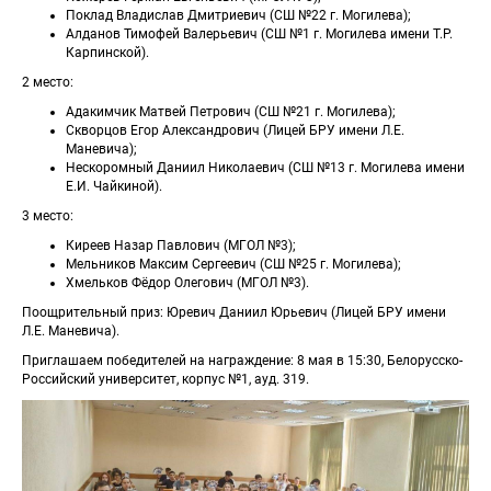
Поклад Владислав Дмитриевич (СШ №22 г. Могилева);
Алданов Тимофей Валерьевич (СШ №1 г. Могилева имени Т.Р. 
Карпинской).
2 место:
Адакимчик Матвей Петрович (СШ №21 г. Могилева);
Скворцов Егор Александрович (Лицей БРУ имени Л.Е. 
Маневича);
Нескоромный Даниил Николаевич (СШ №13 г. Могилева имени 
Е.И. Чайкиной).
3 место:
Киреев Назар Павлович (МГОЛ №3);
Мельников Максим Сергеевич (СШ №25 г. Могилева);
Хмельков Фёдор Олегович (МГОЛ №3).
Поощрительный приз: Юревич Даниил Юрьевич (Лицей БРУ имени 
Л.Е. Маневича).
Приглашаем победителей на награждение: 8 мая в 15:30, Белорусско-
Российский университет, корпус №1, ауд. 319.