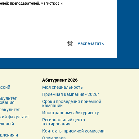
лей: преподавателей, магистров и 
Распечатать
 
Абитуриент 2026
ский 
Моя специальность
Приемная кампания - 2026r
культет 
Сроки проведения приемной 
зования
кампании
факультет
Иностранному абитуриенту
кий факультет
Региональный центр 
льный 
тестирования
Контакты приемной комиссии
вления и 
Олимпиада