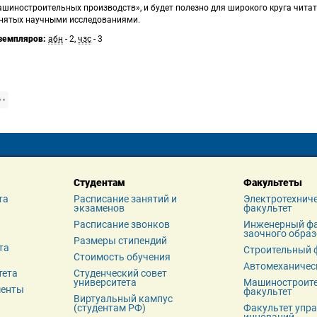
шиностроительных производств», и будет полезно для широкого круга читате
анятых научными исследованиями. 
земпляров:
 
абн
 - 2, 
чзс
 - 3
Студентам
Факультеты
та
Расписание занятий и 
Электротехниче
экзаменов
факультет
я
Расписание звонков
Инженерный фа
заочного обра
Размеры стипендий
а 
Строительный 
Стоимость обучения
Автомеханичес
тета
Студенческий совет 
университета
Машиностроите
менты
факультет
Виртуальный кампус 
(студентам РФ)
Факультет упра