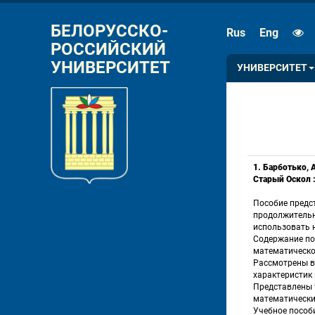
РАЗМЕР ШРИФТА
ИНТЕРВАЛ
БЕЛОРУССКО-
Rus
Eng
РОССИЙСКИЙ 
A
A
A
A
УНИВЕРСИТЕТ
УНИВЕРСИТЕТ
1. Барботько, 
Старый Оскол :
Пособие предс
продолжительн
использовать н
Содержание по
математическо
Рассмотрены в
характеристик
Представлены 
математических
Учебное пособ