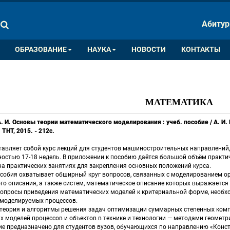
ПАЛИТРА ЦВЕТОВ
ИЗОБРАЖ
Абитур
A
A
A
A
A
ОБРАЗОВАНИЕ
НАУКА
НОВОСТИ
КОНТАКТЫ
МАТЕМАТИКА
А. И. Основы теории математического моделирования : учеб. пособие / А. И. 
 ТНТ, 2015. - 212с.
тавляет собой курс лекций для студентов машиностроительных направлений,
остью 17-18 недель. В приложении к пособию даётся большой объём практич
а практических занятиях для закрепления основных положений курса. 
собия охватывает обширный круг вопросов, связанных с моделированием ор
го описания, а также систем, математическое описание которых выражается
опросы приведения математических моделей к критериальной форме, необх
 моделируемых процессов. 
теория и алгоритмы решения задач оптимизации суммарных степенных комп
 моделей процессов и объектов в технике и технологии — методами геометр
ие предназначено для студентов вузов, обучающихся по направлению «Конст