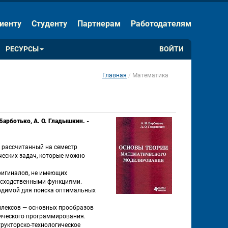
ЕНИЯ
Скрыть панель
иенту
Студенту
Партнерам
Работодателям
Обычная версия сайта
РЕСУРСЫ
ВОЙТИ
Главная
Математика
 
Барботько, А. О. Гладышкин. - 
 рассчитанный на семестр 
еских задач, которые можно 
игиналов, не имеющих 
 сходственными функциями. 
одимой для поиска оптимальных 
лексов — основных прообразов 
ического программирования. 
рукторско-технологическое 