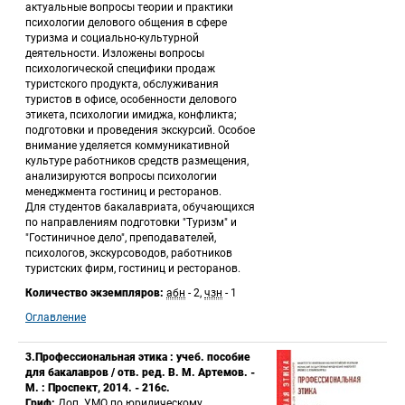
актуальные вопросы теории и практики 
психологии делового общения в сфере 
туризма и социально-культурной 
деятельности. Изложены вопросы 
психологической специфики продаж 
туристского продукта, обслуживания 
туристов в офисе, особенности делового 
этикета, психологии имиджа, конфликта; 
подготовки и проведения экскурсий. Особое 
внимание уделяется коммуникативной 
культуре работников средств размещения, 
анализируются вопросы психологии 
менеджмента гостиниц и ресторанов. 
 Для студентов бакалавриата, обучающихся 
по направлениям подготовки "Туризм" и 
"Гостиничное дело", преподавателей, 
психологов, экскурсоводов, работников 
туристских фирм, гостиниц и ресторанов. 
Количество экземпляров:
 
абн
 - 2, 
чзн
 - 1 
Оглавление
3.Профессиональная этика : учеб. пособие 
для бакалавров / отв. ред. В. М. Артемов. - 
М. : Проспект, 2014. - 216с.
Гриф:
 Доп. УМО по юридическому 