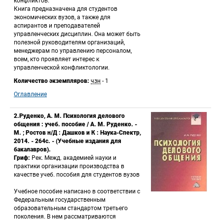
конфликтов. 
 Книга предназначена для студентов 
экономических вузов, а также для 
аспирантов и преподавателей 
управленческих дисциплин. Она может быть 
полезной руководителям организаций, 
менеджерам по управлению персоналом, 
всем, кто проявляет интерес к 
управленческой конфликтологии. 
Количество экземпляров:
 
чзн
 - 1 
Оглавление
2.Руденко, А. М. Психология делового 
общения : учеб. пособие / А. М. Руденко. - 
М. ; Ростов н/Д : Дашков и К : Наука-Спектр, 
2014. - 264с. - (Учебные издания для 
бакалавров).
Гриф:
 Рек. Межд. академией науки и 
практики организации производства в 
качестве учеб. пособия для студентов вузов 
 Учебное пособие написано в соответствии с 
Федеральным государственным 
образовательным стандартом третьего 
поколения. В нем рассматриваются 