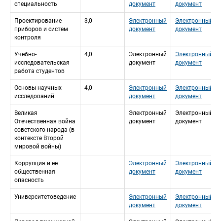
специальность
документ
документ
Проектирование 
3,0
Электронный 
Электронный 
приборов и систем 
документ
документ
контроля
Учебно-
4,0
Электронный 
Электронный 
исследовательская 
документ
документ
работа студентов
Основы научных 
4,0
Электронный 
Электронный 
исследований
документ
документ
Великая 
Электронный 
Электронный 
Отечественная война 
документ
документ
советского народа (в 
контексте Второй 
мировой войны)
Коррупция и ее 
Электронный 
Электронный 
общественная 
документ
документ
опасность
Университетоведение
Электронный 
Электронный 
документ
документ