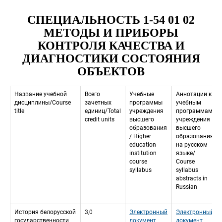
СПЕЦИАЛЬНОСТЬ 1-54 01 02 
МЕТОДЫ И ПРИБОРЫ 
КОНТРОЛЯ КАЧЕСТВА И 
ДИАГНОСТИКИ СОСТОЯНИЯ 
ОБЪЕКТОВ
Название учебной 
Всего 
Учебные 
Аннотации к 
дисциплины/Course 
зачетных 
программы 
учебным 
title
единиц/Total 
учреждения 
программам 
credit units
высшего 
учреждения 
образования 
высшего 
/ Higher 
образования 
education 
на русском 
institution 
языкe/
course 
 Course 
syllabus
syllabus 
abstracts in 
Russian
История белорусской 
3,0
Электронный 
Электронный 
государственности
документ
документ