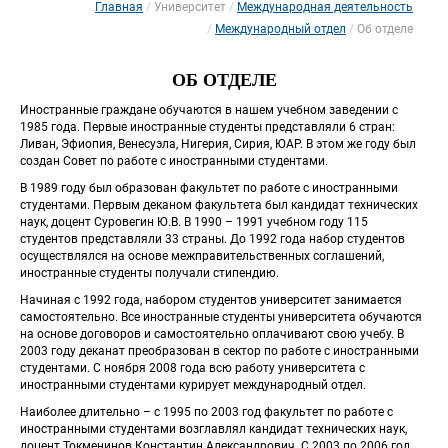
Главная
Университет
Международная деятельность
 
 
Международный отдел
Об отделе
 
ОБ ОТДЕЛЕ
 Иностранные граждане обучаются в нашем учебном заведении с 
1985 года. Первые иностранные студенты представляли 6 стран: 
Ливан, Эфиопия, Венесуэла, Нигерия, Сирия, ЮАР. В этом же году был 
создан Совет по работе с иностранными студентами. 
 В 1989 году был образован факультет по работе с иностранными 
студентами. Первым деканом факультета был кандидат технических 
наук, доцент Суровегин Ю.В. В 1990 – 1991 учебном году 115 
студентов представляли 33 страны. До 1992 года набор студентов 
 осуществлялся на основе межправительственных соглашений, 
иностранные студенты получали стипендию. 
 Начиная с 1992 года, набором студентов университет занимается 
самостоятельно. Все иностранные студенты университета обучаются 
на основе договоров и самостоятельно оплачивают свою учебу. В 
2003 году деканат преобразован в сектор по работе с иностранными 
студентами. С ноября 2008 года всю работу университета с 
иностранными студентами курирует международный отдел. 
 Наиболее длительно – с 1995 по 2003 год факультет по работе с 
иностранными студентами возглавлял кандидат технических наук, 
 доцент Токменинов Константин Александрович. С 2003 по 2006 год 