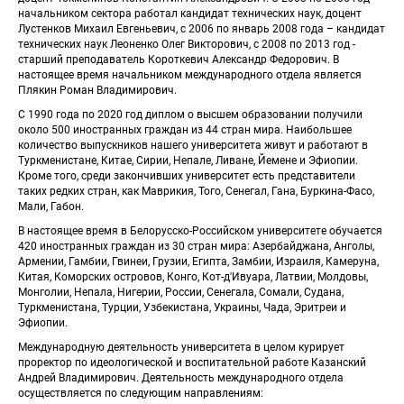
начальником сектора работал кандидат технических наук, доцент 
Лустенков Михаил Евгеньевич, с 2006 по январь 2008 года – кандидат 
технических наук Леоненко Олег Викторович, с 2008 по 2013 год - 
старший преподаватель Короткевич Александр Федорович. В 
настоящее время начальником международного отдела является 
Плякин Роман Владимирович. 
 С 1990 года по 2020 год диплом о высшем образовании получили 
около 500 иностранных граждан из 44 стран мира. Наибольшее 
количество выпускников нашего университета живут и работают в 
Туркменистане, Китае, Сирии, Непале, Ливане, Йемене и Эфиопии. 
Кроме того, среди закончивших университет есть представители 
таких редких стран, как Маврикия, Того, Сенегал, Гана, Буркина-Фасо, 
Мали, Габон. 
 В настоящее время в Белорусско-Российском университете обучается 
420 иностранных граждан из 30 стран мира: Азербайджана, Анголы, 
Армении, Гамбии, Гвинеи, Грузии, Египта, Замбии, Израиля, Камеруна, 
Китая, Коморских островов, Конго, Кот-д'Ивуара, Латвии, Молдовы, 
Монголии, Непала, Нигерии, России, Сенегала, Сомали, Судана, 
Туркменистана, Турции, Узбекистана, Украины, Чада, Эритреи и 
Эфиопии. 
 Международную деятельность университета в целом курирует 
проректор по идеологической и воспитательной работе Казанский 
Андрей Владимирович. Деятельность международного отдела 
осуществляется по следующим направлениям: 