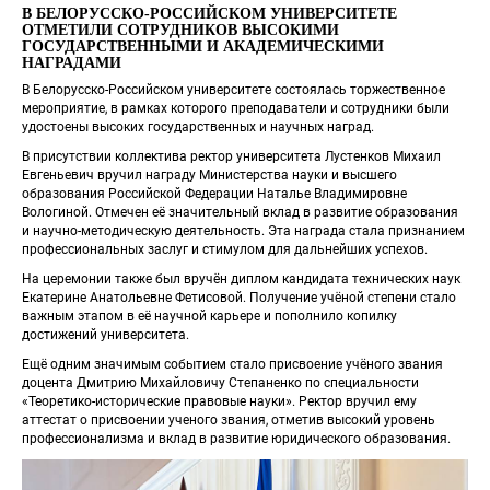
В БЕЛОРУССКО‑РОССИЙСКОМ УНИВЕРСИТЕТЕ 
ОТМЕТИЛИ СОТРУДНИКОВ ВЫСОКИМИ 
ГОСУДАРСТВЕННЫМИ И АКАДЕМИЧЕСКИМИ 
НАГРАДАМИ
В Белорусско‑Российском университете состоялась торжественное 
мероприятие, в рамках которого преподаватели и сотрудники были 
удостоены высоких государственных и научных наград.
В присутствии коллектива ректор университета Лустенков Михаил 
Евгеньевич вручил награду Министерства науки и высшего 
образования Российской Федерации Наталье Владимировне 
Вологиной. Отмечен её значительный вклад в развитие образования 
и научно‑методическую деятельность. Эта награда стала признанием 
профессиональных заслуг и стимулом для дальнейших успехов.
На церемонии также был вручён диплом кандидата технических наук 
Екатерине Анатольевне Фетисовой. Получение учёной степени стало 
важным этапом в её научной карьере и пополнило копилку 
достижений университета.
Ещё одним значимым событием стало присвоение учёного звания 
доцента Дмитрию Михайловичу Степаненко по специальности 
«Теоретико‑исторические правовые науки». Ректор вручил ему 
аттестат о присвоении ученого звания, отметив высокий уровень 
профессионализма и вклад в развитие юридического образования.