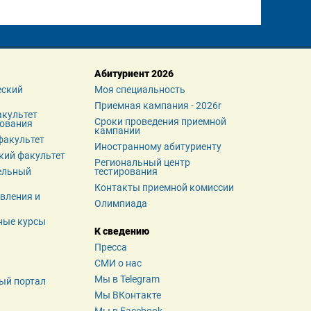
Абитуриент 2026
ский 
Моя специальность
Приемная кампания - 2026r
культет 
Сроки проведения приемной 
зования
кампании
факультет
Иностранному абитуриенту
кий факультет
Региональный центр 
льный 
тестирования
Контакты приемной комиссии
вления и 
Олимпиада
ные курсы
К сведению
Пресса
СМИ о нас
Мы в Telegram
ый портал
Мы ВКонтакте