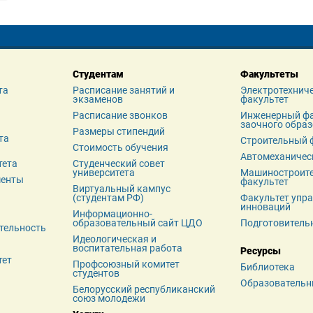
Студентам
Факультеты
та
Расписание занятий и 
Электротехниче
экзаменов
факультет
я
Расписание звонков
Инженерный фа
заочного обра
Размеры стипендий
а 
Строительный 
Стоимость обучения
Автомеханичес
тета
Студенческий совет 
университета
Машиностроите
менты
факультет
Виртуальный кампус 
(студентам РФ)
Факультет упра
инноваций
Информационно-
образовательный сайт ЦДО
Подготовитель
тельность
Идеологическая и 
воспитательная работа
Ресурсы
тет
Профсоюзный комитет 
Библиотека
студентов
Образовательн
Белорусский республиканский 
союз молодежи