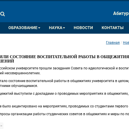
ПАЛИТРА ЦВЕТОВ
ИЗОБРАЖ
Абитур
A
A
A
A
A
ОБРАЗОВАНИЕ
НАУКА
НОВОСТИ
КОНТАКТЫ
Главная
Нов
 
ДИЛИ СОСТОЯНИЕ ВОСПИТАТЕЛЬНОЙ РАБОТЫ В ОБЩЕЖИТИЯ
ШЕНИЙ
ссийском университете прошли заседания Совета по идеологической и воспи
ий несовершеннолетних.
тало состояние воспитательной работы в общежитиях университета в целом,
етними обучающимися.
щежитий выступили с докладами о проводимых мероприятиях в общежитиях, 
 было акцентировано на мероприятиях, проводимых со студентами первого 
просы организации работы студенческих советов в общежитиях и меры по 