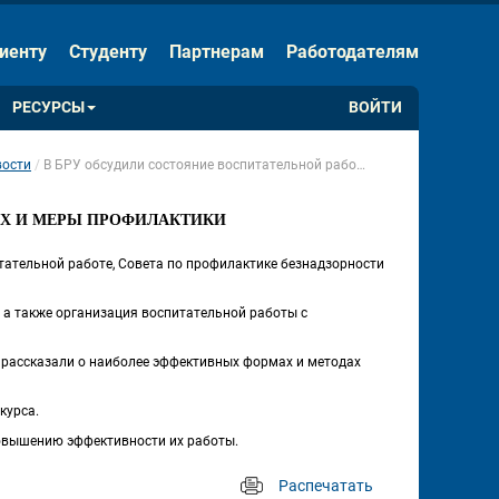
ЕНИЯ
Скрыть панель
иенту
Студенту
Партнерам
Работодателям
Обычная версия сайта
РЕСУРСЫ
ВОЙТИ
ости
В БРУ обсудили состояние воспитательной работы в общежитиях и меры профилактики правонарушений
 
Х И МЕРЫ ПРОФИЛАКТИКИ 
тательной работе, Совета по профилактике безнадзорности 
 а также организация воспитательной работы с 
рассказали о наиболее эффективных формах и методах 
курса.
повышению эффективности их работы.
Распечатать
 