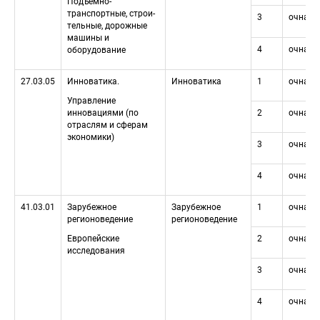
Подъемно-
транспортные, строи-
3
очная
тельные, дорожные 
машины и 
4
очная
оборудование
27.03.05
Инноватика.
Инноватика
1
очная
Управление 
инновациями (по 
2
очная
отраслям и сферам 
экономики)
3
очная
4
очная
41.03.01
Зарубежное 
Зарубежное 
1
очная
регионоведение
регионоведение
Европейские 
2
очная
исследования
3
очная
4
очная