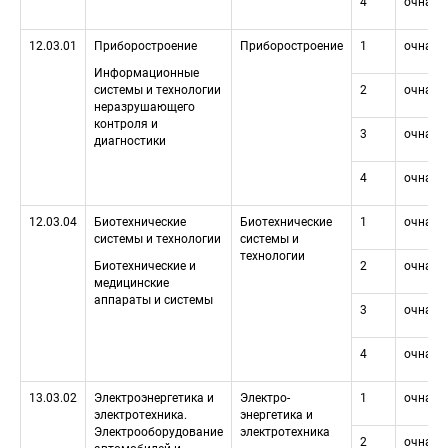
4
очная
12.03.01
Приборостроение
Приборостроение
1
очная
Информационные 
системы и технологии 
2
очная
неразрушающего 
контроля и 
3
очная
диагностики
4
очная
12.03.04
Биотехнические 
Биотехнические 
1
очная
системы и технологии
системы и 
технологии
Биотехнические и 
2
очная
медицинские 
аппараты и системы
3
очная
4
очная
13.03.02
Электроэнергетика и 
Электро-
1
очная
электротехника. 
 энергетика и 
Электрооборудование 
электротехника
2
очная