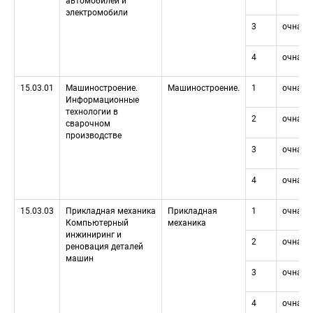
автомобилей и 
электромобили
3
очная
4
очная
15.03.01
Машиностроение. 
Машиностроение.
1
очная
Информационные 
технологии в 
2
очная
сварочном 
производстве
3
очная
4
очная
15.03.03
Прикладная механика 
Прикладная 
1
очная
Компьютерный 
механика
инжиниринг и 
2
очная
реновация деталей 
машин
3
очная
4
очная