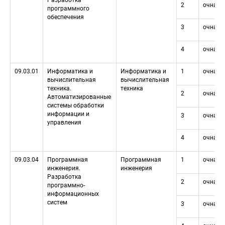
Разработка 
2
очная
программного 
обеспечения
3
очная
4
очная
09.03.01
Информатика и 
Информатика и 
1
очная
вычислительная 
вычислительная 
техника. 
техника
2
очная
Автоматизированные 
системы обработки 
информации и 
3
очная
управления
4
очная
09.03.04
Программная 
Программная 
1
очная
инженерия. 
инженерия
Разработка 
2
очная
программно-
информационных 
систем
3
очная