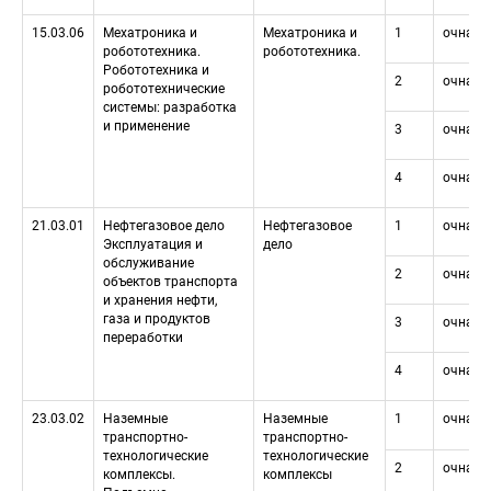
15.03.06
Мехатроника и 
Мехатроника и 
1
очная
робототехника. 
робототехника.
Робототехника и 
2
очная
робототехнические 
системы: разработка 
и применение
3
очная
4
очная
21.03.01
Нефтегазовое дело 
Нефтегазовое 
1
очная
Эксплуатация и 
дело
обслуживание 
2
очная
объектов транспорта 
и хранения нефти, 
газа и продуктов 
3
очная
переработки
4
очная
23.03.02
Наземные 
Наземные 
1
очная
транспортно-
транспортно-
технологические 
технологические 
2
очная
комплексы. 
комплексы