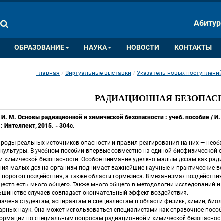
ПАЛИТРА ЦВЕТОВ
ИЗОБРАЖ
Абитур
A
A
A
A
A
ОБРАЗОВАНИЕ
НАУКА
НОВОСТИ
КОНТАКТЫ
Главная
Виртуальные выставки
Указатель новых поступлений за и
 
 
РАДИАЦИОННАЯ БЕЗОПАС
 И. М. Основы радиационной и химической безопасности : учеб. пособие / И. М
 Интеллект, 2015. - 304с.
роды реальных источников опасности и правил реагирования на них — необ
 культуры. В учебном пособии впервые совместно на единой биофизической 
 химической безопасности. Особое внимание уделено малым дозам как радиа
ния малых доз на организм поднимает важнейшие научные и практические во
порогов воздействия, а также области гормезиса. В механизмах воздействи
еств есть много общего. Также много общего в методологии исследований и 
ьшинстве случаев совпадает окончательный эффект воздействия. 
ачена студентам, аспирантам и специалистам в области физики, химии, биоло
рных наук. Она может использоваться специалистами как справочное пособи
ормации по специальным вопросам радиационной и химической безопаснос