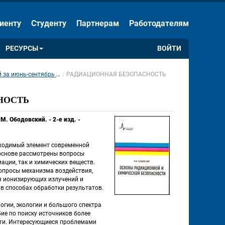
ЕНИЯ
Скрыть панель
иенту
Студенту
Партнерам
Работодателям
Обычная версия сайта
РЕСУРСЫ
ВОЙТИ
юнь-сентябрь 2015 года
РАДИАЦИОННАЯ БЕЗОПАСНОСТЬ
 
НОСТЬ
. Ободовский. - 2-е изд. - 
ходимый элемент современной 
основе рассмотрены вопросы 
ции, так и химических веществ. 
просы механизма воздействия, 
я ионизирующих излучений и 
в способах обработки результатов. 
гии, экологии и большого спектра 
е по поиску источников более 
ти. Интересующиеся проблемами 