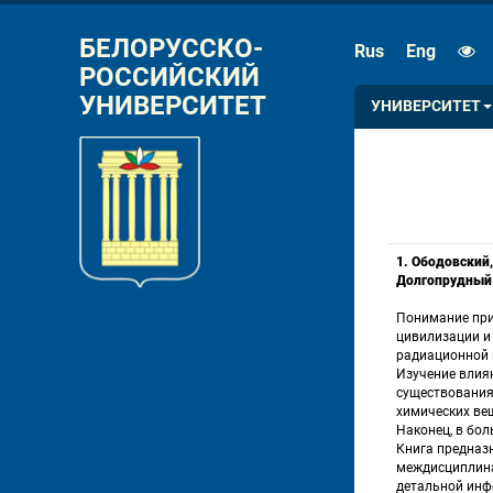
РАЗМЕР ШРИФТА
ИНТЕРВАЛ
БЕЛОРУССКО-
Rus
Eng
РОССИЙСКИЙ 
A
A
A
A
УНИВЕРСИТЕТ
УНИВЕРСИТЕТ
1. Ободовский,
Долгопрудный :
Понимание при
цивилизации и
радиационной и
Изучение влия
существования 
химических вещ
Наконец, в бол
Книга предназн
междисциплина
детальной инф