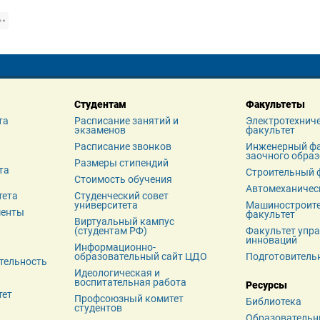
Студентам
Факультеты
та
Расписание занятий и 
Электротехниче
экзаменов
факультет
я
Расписание звонков
Инженерный фа
заочного обра
Размеры стипендий
а 
Строительный 
Стоимость обучения
Автомеханичес
тета
Студенческий совет 
университета
Машиностроите
менты
факультет
Виртуальный кампус 
(студентам РФ)
Факультет упра
инноваций
Информационно-
образовательный сайт ЦДО
Подготовитель
тельность
Идеологическая и 
воспитательная работа
Ресурсы
тет
Профсоюзный комитет 
Библиотека
студентов
Образовательн