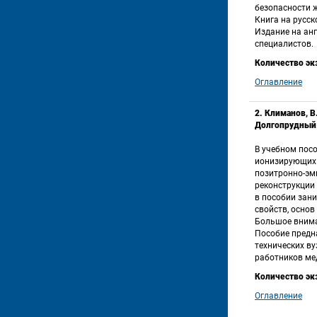
безопасности ж
Книга на русск
Издание на анг
специалистов. 
Количество эк
Оглавление
2. Климанов, В
Долгопрудный :
В учебном пос
ионизирующих 
позитронно-эм
реконструкции
в пособии зан
свойств, осно
Большое внима
Пособие предн
технических ву
работников ме
Количество эк
Оглавление