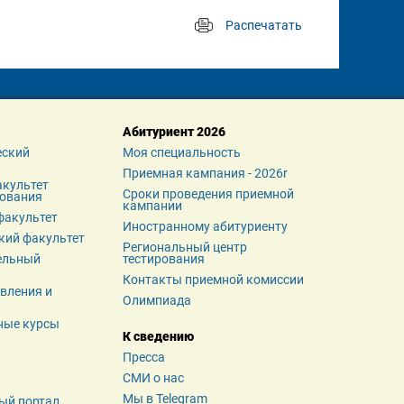
Распечатать
 
Абитуриент 2026
ский 
Моя специальность
Приемная кампания - 2026r
культет 
Сроки проведения приемной 
зования
кампании
факультет
Иностранному абитуриенту
кий факультет
Региональный центр 
льный 
тестирования
Контакты приемной комиссии
вления и 
Олимпиада
ные курсы
К сведению
Пресса
СМИ о нас
Мы в Telegram
ый портал