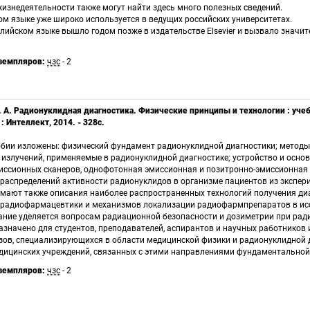
изнедеятельности также могут найти здесь много полезных сведений. 
ом языке уже широко используется в ведущих российских университетах. 
лийском языке вышло годом позже в издательстве Elsevier и вызвало значит
земпляров:
 
чзс
 - 2
. А. Радионуклидная диагностика. Физические принципы и технологии : учеб. 
 Интеллект, 2014. - 328с.
обии изложены: физический фундамент радионуклидной диагностики; методы 
излучений, применяемые в радионуклидной диагностике; устройство и основ
иссионных сканеров, однофотонная эмиссионная и позитронно-эмиссионная 
 распределений активности радионуклидов в организме пациентов из экспер
имают также описания наиболее распространенных технологий получения диа
в радиофармацевтики и механизмов локализации радиофармпрепаратов в исс
ние уделяется вопросам радиационной безопасности и дозиметрии при ради
азначено для студентов, преподавателей, аспирантов и научных работников 
зов, специализирующихся в области медицинской физики и радионуклидной ди
дицинских учреждений, связанных с этими направлениями фундаментальной 
земпляров:
 
чзс
 - 2