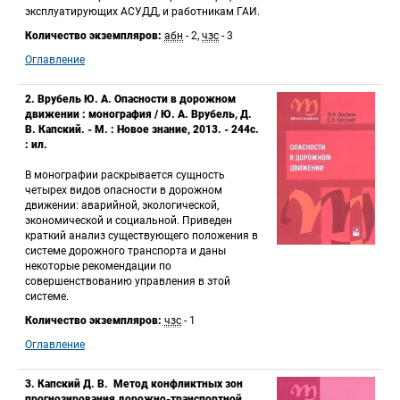
эксплуатирующих АСУДД, и работникам ГАИ. 
Количество экземпляров:
 
абн
 - 2, 
чзс
 - 3
Оглавление
2. Врубель Ю. А. Опасности в дорожном 
движении : монография / Ю. А. Врубель, Д. 
В. Капский. - М. : Новое знание, 2013. - 244с. 
: ил.
 В монографии раскрывается сущность 
четырех видов опасности в дорожном 
движении: аварийной, экологической, 
экономической и социальной. Приведен 
краткий анализ существующего положения в 
системе дорожного транспорта и даны 
некоторые рекомендации по 
совершенствованию управления в этой 
системе. 
Количество экземпляров:
 
чзс
 - 1
Оглавление
3. Капский Д. В. Метод конфликтных зон 
прогнозирования дорожно-транспортной 