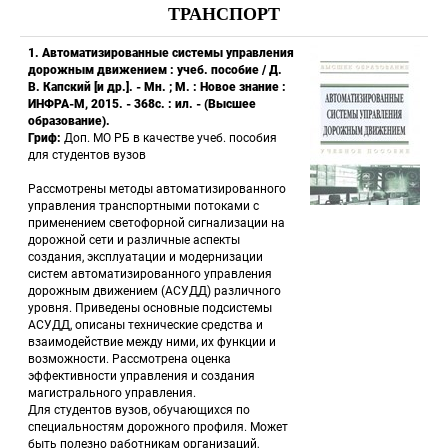
ТРАНСПОРТ
1. Автоматизированные системы управления 
дорожным движением : учеб. пособие / Д. 
В. Капский [и др.]. - Мн. ; М. : Новое знание : 
ИНФРА-М, 2015. - 368с. : ил. - (Высшее 
образование).
Гриф: 
Доп. МО РБ в качестве учеб. пособия 
для студентов вузов 
 Рассмотрены методы автоматизированного 
управления транспортными потоками с 
применением светофорной сигнализации на 
дорожной сети и различные аспекты 
создания, эксплуатации и модернизации 
систем автоматизированного управления 
дорожным движением (АСУДД) различного 
уровня. Приведены основные подсистемы 
АСУДД, описаны технические средства и 
взаимодействие между ними, их функции и 
возможности. Рассмотрена оценка 
эффективности управления и создания 
магистрального управления. 
 Для студентов вузов, обучающихся по 
специальностям дорожного профиля. Может 
быть полезно работникам организаций, 