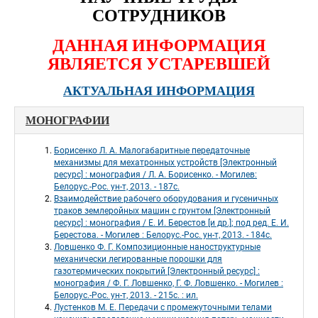
СОТРУДНИКОВ
ДАННАЯ ИНФОРМАЦИЯ 
ЯВЛЯЕТСЯ УСТАРЕВШЕЙ
АКТУАЛЬНАЯ ИНФОРМАЦИЯ
МОНОГРАФИИ
Борисенко Л. А. Малогабаритные передаточные 
механизмы для мехатронных устройств [Электронный 
ресурс] : монография / Л. А. Борисенко. - Могилев: 
Белорус.-Рос. ун-т, 2013. - 187с. 
Взаимодействие рабочего оборудования и гусеничных 
траков землеройных машин с грунтом [Электронный 
ресурс] : монография / Е. И. Берестов [и др.]; под ред. Е. И. 
Берестова. - Могилев : Белорус.-Рос. ун-т, 2013. - 184с. 
Ловшенко Ф. Г. Композиционные наноструктурные 
механически легированные порошки для 
газотермических покрытий [Электронный ресурс] : 
монография / Ф. Г. Ловшенко, Г. Ф. Ловшенко. - Могилев : 
Белорус.-Рос. ун-т, 2013. - 215с. : ил. 
Лустенков М. Е. Передачи с промежуточными телами 