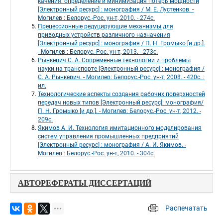
качения: определение и минимизация потерь мощности 
[Электронный ресурс] : монография / М. Е. Лустенков. - 
Могилев : Белорус.-Рос. ун-т, 2010. - 274с. 
Прецессионные редуцирующие механизмы для 
приводных устройств различного назначения 
[Электронный ресурс] : монография / П. Н. Громыко [и др.]. 
- Могилев : Белорус.-Рос. ун-т, 2013. - 273с. 
Рынкевич С. А. Современные технологии и проблемы 
науки на транспорте [Электронный ресурс] : монография / 
С. А. Рынкевич. - Могилев: Белорус.-Рос. ун-т, 2008. - 420с. : 
ил. 
Технологические аспекты создания рабочих поверхностей 
передач новых типов [Электронный ресурс]: монография/ 
П. Н. Громыко [и др.]. - Могилев: Белорус.-Рос. ун-т, 2012. - 
209с. 
Якимов А. И. Технология имитационного моделирования 
систем управления промышленных предприятий 
[Электронный ресурс] : монография / А. И. Якимов. - 
Могилев : Белорус.-Рос. ун-т, 2010. - 304с. 
АВТОРЕФЕРАТЫ ДИССЕРТАЦИЙ
Распечатать
 