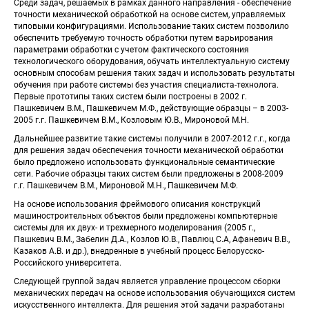
 Среди задач, решаемых в рамках данного направления - обеспечение 
точности механической обработкой на основе систем, управляемых 
типовыми конфигурациями. Использование таких систем позволило 
обеспечить требуемую точность обработки путем варьирования 
параметрами обработки с учетом фактического состояния 
технологического оборудования, обучать интеллектуальную систему 
основным способам решения таких задач и использовать результаты 
обучения при работе системы без участия специалиста-технолога. 
Первые прототипы таких систем были построены в 2002 г. 
Пашкевичем В.М., Пашкевичем М.Ф., действующие образцы – в 2003-
2005 г.г. Пашкевичем В.М., Козловым Ю.В., Мироновой М.Н. 
 Дальнейшее развитие такие системы получили в 2007-2012 г.г., когда 
для решения задач обеспечения точности механической обработки 
было предложено использовать функциональные семантические 
сети. Рабочие образцы таких систем были предложены в 2008-2009 
г.г. Пашкевичем В.М., Мироновой М.Н., Пашкевичем М.Ф. 
 На основе использования фреймового описания конструкций 
машиностроительных объектов были предложены компьютерные 
системы для их двух- и трехмерного моделирования (2005 г., 
Пашкевич В.М., Забелин Д.А., Козлов Ю.В., Павлюц С.А, Афаневич В.В., 
Казаков А.В. и др.), внедренные в учебный процесс Белорусско-
Российского университета. 
 Следующей группой задач является управление процессом сборки 
механических передач на основе использования обучающихся систем 
искусственного интеллекта. Для решения этой задачи разработаны 