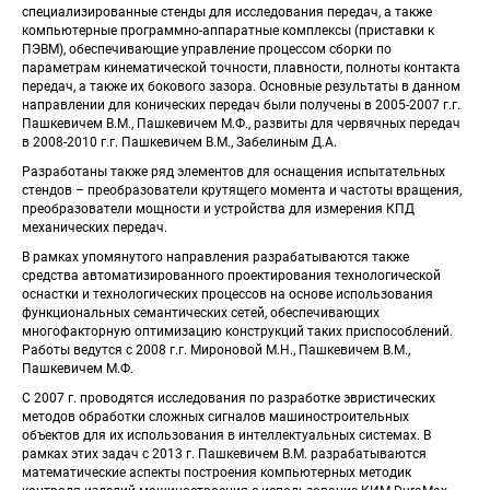
специализированные стенды для исследования передач, а также 
компьютерные программно-аппаратные комплексы (приставки к 
ПЭВМ), обеспечивающие управление процессом сборки по 
параметрам кинематической точности, плавности, полноты контакта 
передач, а также их бокового зазора. Основные результаты в данном 
направлении для конических передач были получены в 2005-2007 г.г. 
Пашкевичем В.М., Пашкевичем М.Ф., развиты для червячных передач 
в 2008-2010 г.г. Пашкевичем В.М., Забелиным Д.А. 
 Разработаны также ряд элементов для оснащения испытательных 
стендов – преобразователи крутящего момента и частоты вращения, 
преобразователи мощности и устройства для измерения КПД 
механических передач. 
 В рамках упомянутого направления разрабатываются также 
средства автоматизированного проектирования технологической 
оснастки и технологических процессов на основе использования 
функциональных семантических сетей, обеспечивающих 
многофакторную оптимизацию конструкций таких приспособлений. 
Работы ведутся с 2008 г.г. Мироновой М.Н., Пашкевичем В.М., 
Пашкевичем М.Ф. 
 С 2007 г. проводятся исследования по разработке эвристических 
методов обработки сложных сигналов машиностроительных 
объектов для их использования в интеллектуальных системах. В 
рамках этих задач с 2013 г. Пашкевичем В.М. разрабатываются 
математические аспекты построения компьютерных методик 