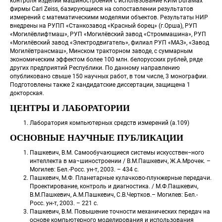
контроля изделий машиностроения с использование КИМ DuraMax 
фирмы Carl Zeiss, базирующиеся на сопоставлении результатов 
измерений с математическими моделями объектов. Результаты НИР 
внедрены на РУПП «Станкозавод «Красный борец» (г.Орша), РУП 
«Могилёвлифтмаш», РУП «Могилёвский завод «Строммашина», РУП 
«Могилёвский завод «Электродвигатель», филиал РУП «МАЗ», «Завод 
Могилёвтрансмаш», Минском тракторном заводе, с суммарным 
экономическим эффектом более 100 млн. белорусских рублей, ряде 
других предприятий Республики. По данному направлению 
опубликовано свыше 150 научных работ, в том числе, 3 монографии. 
Подготовлены также 2 кандидатские диссертации, защищена 1 
докторская. 
ЦЕНТРЫ И ЛАБОРАТОРИИ
Лаборатория компьютерных средств измерений (а.109)
ОСНОВНЫЕ НАУЧНЫЕ ПУБЛИКАЦИИ
Пашкевич, В.М. Самообучающиеся системы искусствен¬ного 
интеллекта в ма¬шиностроении / В.М.Пашкевич, Ж.А.Мрочек. – 
Могилев: Бел.-Росс. ун-т, 2003. – 434 с.
Пашкевич, М.Ф. Планетарные кулачково-плунжерные передачи. 
Проектирование, контроль и диагностика. / М.Ф.Пашкевич, 
В.М.Пашкевич, А.М.Пашкевич, С.В.Чертков.– Могилев: Бел.-
Росс. ун-т, 2003. – 221 с.
Пашкевич, В.М. Повышение точности механических передач на 
основе компьютерного моделирования и использования 