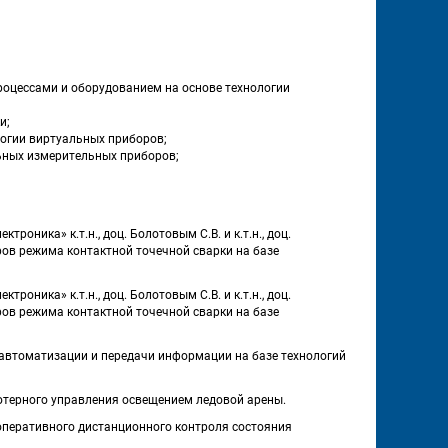
оцессами и оборудованием на основе технологии 
и;
логии виртуальных приборов;
льных измерительных приборов;
роника» к.т.н., доц. Болотовым С.В. и к.т.н., доц. 
в режима контактной точечной сварки на базе 
роника» к.т.н., доц. Болотовым С.В. и к.т.н., доц. 
в режима контактной точечной сварки на базе 
ем автоматизации и передачи информации на базе технологий 
пьютерного управления освещением ледовой арены. 
 оперативного дистанционного контроля состояния 