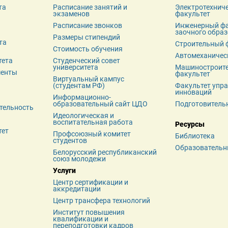
та
Расписание занятий и 
Электротехниче
экзаменов
факультет
я
Расписание звонков
Инженерный фа
заочного обра
Размеры стипендий
а 
Строительный 
Стоимость обучения
Автомеханичес
тета
Студенческий совет 
университета
Машиностроите
менты
факультет
Виртуальный кампус 
(студентам РФ)
Факультет упра
инноваций
Информационно-
образовательный сайт ЦДО
Подготовитель
тельность
Идеологическая и 
воспитательная работа
Ресурсы
тет
Профсоюзный комитет 
Библиотека
студентов
Образовательн
Белорусский республиканский 
союз молодежи
Услуги
Центр сертификации и 
аккредитации
Центр трансфера технологий
Институт повышения 
квалификации и 
переподготовки кадров