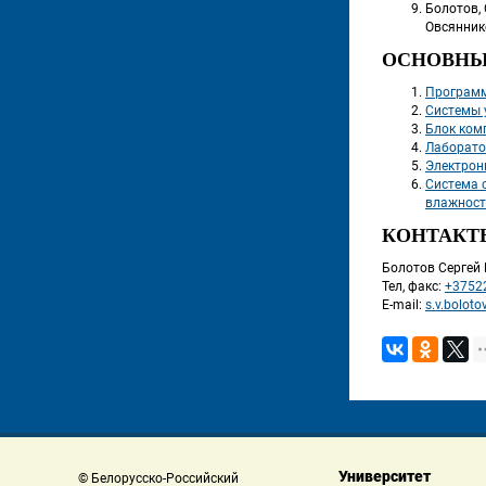
Болотов, 
Овсяннико
ОСНОВНЫ
Программ
Системы 
Блок ком
Лаборато
Электрон
Система 
влажност
КОНТАКТ
 Болотов Серге
 Тел, факс: 
+3752
 E-mail: 
s.v.bolot
Университет
 © Белорусско-Российский 