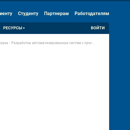
ЕНИЯ
Скрыть панель
иенту
Студенту
Партнерам
Работодателям
Обычная версия сайта
РЕСУРСЫ
ВОЙТИ
аука
Разработка автоматизированных систем с программным управлением
 