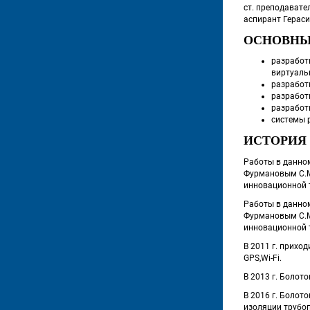
 ст. преподавате
 аспирант Гераси
ОСНОВНЫ
разработ
виртуаль
разработ
разработ
разработ
системы 
ИСТОРИЯ
 Работы в данном
Фурмановым С.М
инновационной т
 Работы в данном
Фурмановым С.М
инновационной т
 В 2011 г. прих
GPS,Wi-Fi. 
 В 2013 г. Боло
 В 2016 г. Боло
изоляции трубо