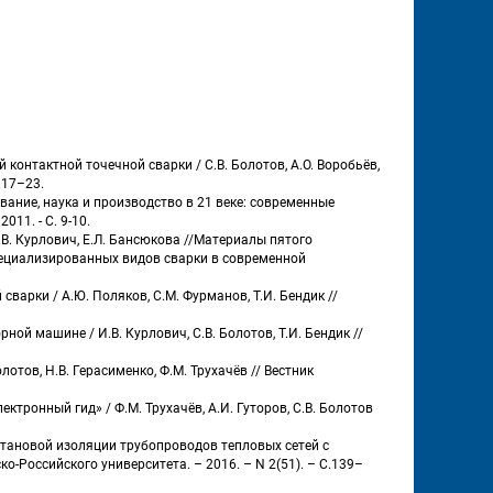
онтактной точечной сварки / С.В. Болотов, А.О. Воробьёв, 
.17–23.
ание, наука и производство в 21 веке: современные 
11. - С. 9-10.
В. Курлович, Е.Л. Бансюкова //Материалы пятого 
пециализированных видов сварки в современной 
арки / А.Ю. Поляков, С.М. Фурманов, Т.И. Бендик // 
й машине / И.В. Курлович, С.В. Болотов, Т.И. Бендик // 
тов, Н.В. Герасименко, Ф.М. Трухачёв // Вестник 
ронный гид» / Ф.М. Трухачёв, А.И. Гуторов, С.В. Болотов 
тановой изоляции трубопроводов тепловых сетей с 
о-Российского университета. – 2016. – N 2(51). – С.139–