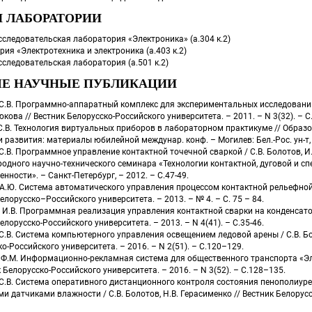
И ЛАБОРАТОРИИ
сследовательская лаборатория «Электроника» (а.304 к.2)
ия «Электротехника и электроника (а.403 к.2)
следовательская лаборатория (а.501 к.2)
Е НАУЧНЫЕ ПУБЛИКАЦИИ
С.В. Программно-аппаратный комплекс для экспериментальных исследований к
юкова // Вестник Белорусско-Российского университета. – 2011. – N 3(32). – С
.В. Технология виртуальных приборов в лабораторном практикуме // Образов
 развития: материалы юбилейной междунар. конф. – Могилев: Бел.-Рос. ун-т, 20
С.В. Программное управление контактной точечной сваркой / С.В. Болотов, И.
одного научно-технического семинара «Технологии контактной, дуговой и с
нности». – Санкт-Петербург, – 2012. – С.47-49.
А.Ю. Система автоматического управления процессом контактной рельефной св
елорусско–Российского университета. – 2013. – № 4. – С. 75 – 84.
И.В. Программная реализация управления контактной сварки на конденсаторно
елорусско-Российского университета. – 2013. – N 4(41). – С.35-46.
С.В. Система компьютерного управления освещением ледовой арены / С.В. Боло
о-Российского университета. – 2016. – N 2(51). – С.120–129.
 Ф.М. Информационно-рекламная система для общественного транспорта «Элект
к Белорусско-Российского университета. – 2016. – N 3(52). – С.128–135.
 С.В. Система оперативного дистанционного контроля состояния пенополиуре
 датчиками влажности / С.В. Болотов, Н.В. Герасименко // Вестник Белорусск