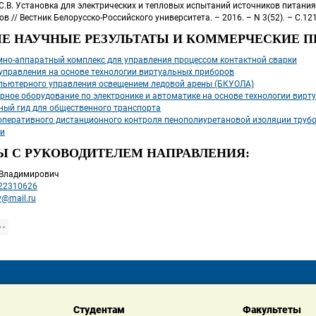
С.В. Установка для электрических и тепловых испытаний источников питания ду
в // Вестник Белорусско-Российского университета. – 2016. – N 3(52). – С.12
Е НАУЧНЫЕ РЕЗУЛЬТАТЫ И КОММЕРЧЕСКИЕ П
но-аппаратный комплекс для управления процессом контактной сварки
управления на основе технологии виртуальных приборов
пьютерного управления освещением ледовой арены (БКУОЛА)
рное оборудование по электронике и автоматике на основе технологии вирт
ный гид для общественного транспорта
оперативного дистанционного контроля пенополиуретановой изоляции трубо
и
Ы С РУКОВОДИТЕЛЕМ НАПРАВЛЕНИЯ:
й Владимирович
22310626
ov@mail.ru
Студентам
Факультеты