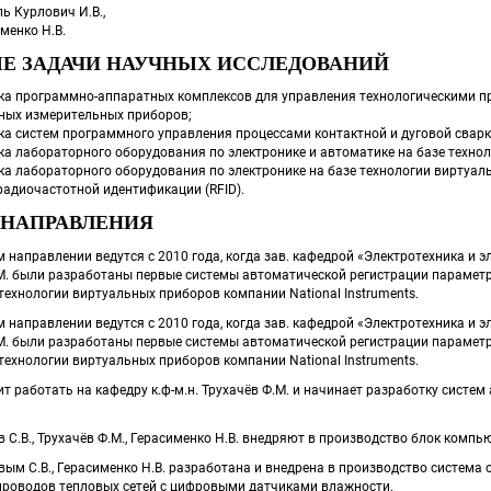
ль Курлович И.В.,
менко Н.В. 
Е ЗАДАЧИ НАУЧНЫХ ИССЛЕДОВАНИЙ
ка программно-аппаратных комплексов для управления технологическими пр
ных измерительных приборов;
ка систем программного управления процессами контактной и дуговой сварк
ка лабораторного оборудования по электронике и автоматике на базе техно
ка лабораторного оборудования по электронике на базе технологии виртуа
радиочастотной идентификации (RFID).
 НАПРАВЛЕНИЯ
 направлении ведутся с 2010 года, когда зав. кафедрой «Электротехника и элект
. были разработаны первые системы автоматической регистрации параметро
ехнологии виртуальных приборов компании National Instruments. 
 направлении ведутся с 2010 года, когда зав. кафедрой «Электротехника и элект
. были разработаны первые системы автоматической регистрации параметро
ехнологии виртуальных приборов компании National Instruments. 
одит работать на кафедру к.ф-м.н. Трухачёв Ф.М. и начинает разработку сист
тов С.В., Трухачёв Ф.М., Герасименко Н.В. внедряют в производство блок ком
товым С.В., Герасименко Н.В. разработана и внедрена в производство система
проводов тепловых сетей с цифровыми датчиками влажности. 