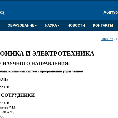
ПАЛИТРА ЦВЕТОВ
ИЗОБРАЖ
Абитур
A
A
A
A
A
ОБРАЗОВАНИЕ
НАУКА
НОВОСТИ
КОНТАКТЫ
Главная
Н
 
РОНИКА И ЭЛЕКТРОТЕХНИКА
Е НАУЧНОГО НАПРАВЛЕНИЯ:
оматизированных систем с программным управлением
ЕЛЬ
ов С.В. 
 СОТРУДНИКИ
ов С.В.,
ухачёв Ф.М.,
анов С.М.,
Ю.,