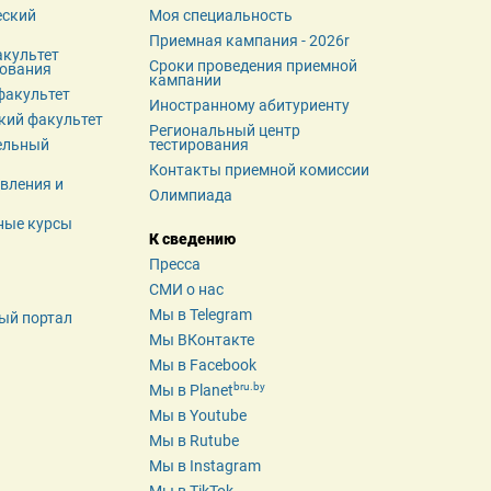
ский 
Моя специальность
Приемная кампания - 2026r
культет 
Сроки проведения приемной 
зования
кампании
факультет
Иностранному абитуриенту
кий факультет
Региональный центр 
льный 
тестирования
Контакты приемной комиссии
вления и 
Олимпиада
ные курсы
К сведению
Пресса
СМИ о нас
Мы в Telegram
ый портал
Мы ВКонтакте
Мы в Facebook
bru.by
Мы в Planet
Мы в Youtube
Мы в Rutube
Мы в Instagram
Мы в TikTok