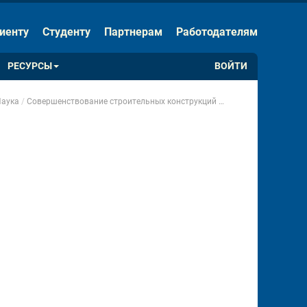
ЕНИЯ
Скрыть панель
иенту
Студенту
Партнерам
Работодателям
Обычная версия сайта
РЕСУРСЫ
ВОЙТИ
аука
Совершенствование строительных конструкций и методов расчета зданий и сооружений
 