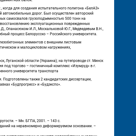
, когда для создания испытательного полигона «БелАЗ» 
 автомобильных дорог. Был осуществлен авторский 
ных самосвалов грузоподъемностью 500 тонн на 
 восстановлению эксплуатационных поврежденных 
, Опанасюком И.Л., Москальковой Ю.Г., Медведевым В.Н., 
бный процесс Белорусско – Российского университета. 
лезобетонных элементов с внешним листовым 
тическом и малоцикловом нагружениях, 
, Луганской области (Украина); на путепроводе ст. Минск 
 под торгово – гостиничный комплекс «Изумруд» в г. 
венного университета транспорта 
. Подготовлены также 2 кандидатских диссертации, 
вках «Будпрогресс» и «Будэкспо». 
угости. – Мн. БГПА, 2001. – 143 с.
даний на неравномерно деформируемом основании. – 