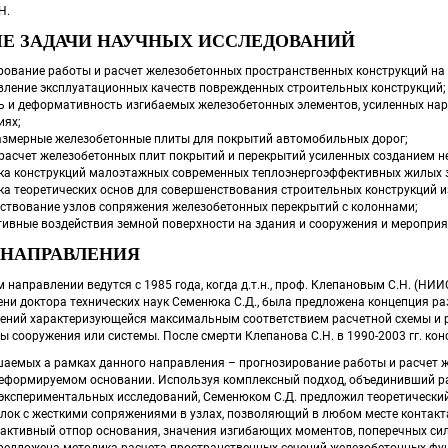
Н.
Е ЗАДАЧИ НАУЧНЫХ ИССЛЕДОВАНИЙ 
рование работы и расчет железобетонных пространственных конструкций н
вление эксплуатационных качеств поврежденных строительных конструкций;
ь и деформативность изгибаемых железобетонных элементов, усиленных нар
иях;
змерные железобетонные плиты для покрытий автомобильных дорог;
 расчет железобетонных плит покрытий и перекрытий усиленных созданием н
ка конструкций малоэтажных современных теплоэнергоэффективных жилых 
ка теоретических основ для совершенствования строительных конструкций из
ствование узлов сопряжения железобетонных перекрытий с колоннами;
ивные воздействия земной поверхности на здания и сооружения и мероприят
 НАПРАВЛЕНИЯ
м направлении ведутся с 1985 года, когда д.т.н., проф. Клепановым С.Н. (Н
ени доктора технических наук Семенюка С.Д., была предложена концепция р
ений характеризующейся максимальным соответствием расчетной схемы и ре
 сооружения или системы. После смерти Клепанова С.Н. в 1990-2003 гг. консул
ешаемых а рамках данного направления – прогнозирование работы и расчет 
еформируемом основании. Используя комплексный подход, объединивший ра
 экспериментальных исследований, Семенюком С.Д. предложил теоретически
лок с жесткими сопряжениями в узлах, позволяющий в любом месте контакт
активный отпор основания, значения изгибающих моментов, поперечных сил
редложена методика расчета пространственных сечений железобетонных фун