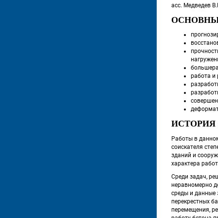
 асс. Медведев В.
ОСНОВНЫ
прогнози
восстано
прочност
нагружен
большера
работа и
разработ
разработ
совершен
деформат
ИСТОРИЯ
 Работы в данно
соискателя степ
зданий и сооруж
характера работы
 Среди задач, р
неравномерно д
 среды и данные
перекрестных ба
перемещения, ре
работу бетона п