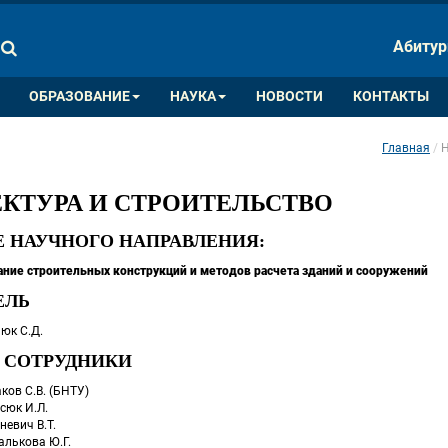
ПАЛИТРА ЦВЕТОВ
ИЗОБРАЖ
Абитур
A
A
A
A
A
ОБРАЗОВАНИЕ
НАУКА
НОВОСТИ
КОНТАКТЫ
Главная
Н
 
КТУРА И СТРОИТЕЛЬСТВО
Е НАУЧНОГО НАПРАВЛЕНИЯ:
ние строительных конструкций и методов расчета зданий и сооружений
ЛЬ 
нюк С.Д. 
СОТРУДНИКИ 
саков С.В. (БНТУ)
асюк И.Л.
хневич В.Т.
калькова Ю.Г.