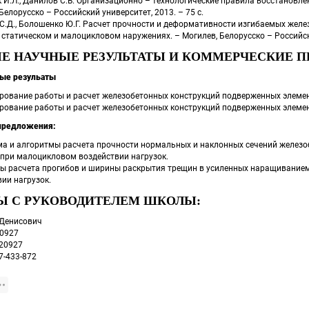
 И.Л., Данилов С.В. Организационно – технологические правила восстановле
Белорусско – Российский университет, 2013. – 75 с.
С.Д., Болошенко Ю.Г. Расчет прочности и деформативности изгибаемых желе
 статическом и малоцикловом наружениях. – Могилев, Белорусско – Российски
Е НАУЧНЫЕ РЕЗУЛЬТАТЫ И КОММЕРЧЕСКИЕ П
ые резульаты
рование работы и расчет железобетонных конструкций подверженных элем
рование работы и расчет железобетонных конструкций подверженных элем
предложения:
а и алгоритмы расчета прочности нормальных и наклонных сечений железо
 при малоцикловом воздействии нагрузок.
ы расчета прогибов и ширины раскрытия трещин в усиленных наращиванием
ии нагрузок.
Ы С РУКОВОДИТЕЛЕМ ШКОЛЫ: 
 Денисович
20927
220927
7-433-872