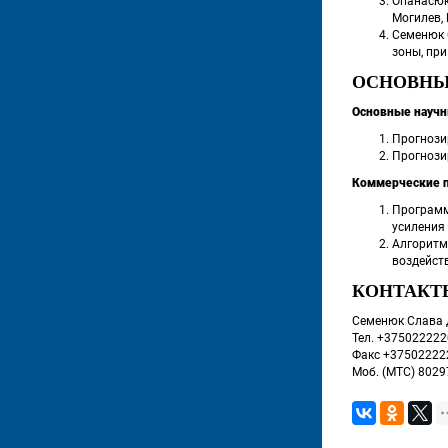
Опанасюк
Могилев, 
Семенюк 
зоны, при
ОСНОВНЫ
Основные научн
Прогнози
Прогнози
Коммерческие 
Программ
усиления
Алгоритм
воздейств
КОНТАКТ
 Семенюк Слава
 Тел. +37502222
 Факс +3750222
 Моб. (МТС) 8029