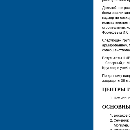
 Дальнейшее раз
были рассчитан
надзор по возве
испытательном 
строительных ко
Фролковым И.С. 
 Следующей гру
армированием, 
совершенствова
 Результаты НИР
– Северный, г. 
Круглое; в учеб
 По данному нап
защищены 30 маг
ЦЕНТРЫ 
Цех испыт
ОСНОВНЫ
Босаков С
Семенюк 
Могилев, 