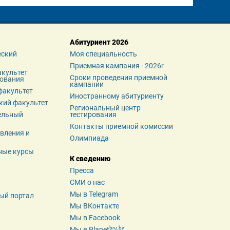
Абитуриент 2026
ский 
Моя специальность
Приемная кампания - 2026r
культет 
Сроки проведения приемной 
зования
кампании
факультет
Иностранному абитуриенту
кий факультет
Региональный центр 
льный 
тестирования
Контакты приемной комиссии
вления и 
Олимпиада
ные курсы
К сведению
Пресса
СМИ о нас
Мы в Telegram
ый портал
Мы ВКонтакте
Мы в Facebook
bru.by
Мы в Planet