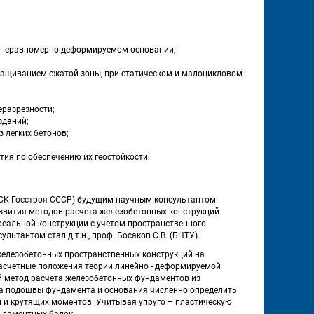
а неравномерно деформируемом основании;
ащиванием сжатой зоны, при статическом и малоцикловом 
еразрезности;
зданий;
 легких бетонов;
ия по обеспечению их геостойкости.
ИИСК Госстроя СССР) будущим научным консультантом 
азвития методов расчета железобетонных конструкций 
альной конструкции с учетом пространственного 
ьтантом стал д.т.н., проф. Босаков С.В. (БНТУ). 
железобетонных пространственных конструкций на 
счетные положения теории линейно - деформируемой 
й метод расчета железобетонных фундаментов из 
а подошвы фундамента и основания численно определить 
 и крутящих моментов. Учитывая упруго – пластическую 
даментных балок. 