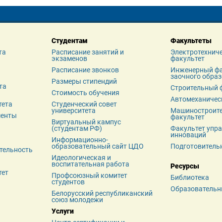
Студентам
Факультеты
та
Расписание занятий и 
Электротехниче
экзаменов
факультет
я
Расписание звонков
Инженерный фа
заочного обра
Размеры стипендий
а 
Строительный 
Стоимость обучения
Автомеханичес
тета
Студенческий совет 
университета
Машиностроите
менты
факультет
Виртуальный кампус 
(студентам РФ)
Факультет упра
инноваций
Информационно-
образовательный сайт ЦДО
Подготовитель
тельность
Идеологическая и 
воспитательная работа
Ресурсы
тет
Профсоюзный комитет 
Библиотека
студентов
Образовательн
Белорусский республиканский 
союз молодежи
Услуги