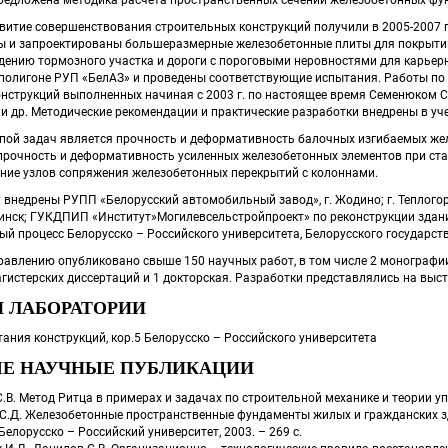
витие совершенствования строительных конструкций получили в 2005-2007 г.
ы и запроектированы большеразмерные железобетонные плиты для покрытий
дению тормозного участка и дороги с пороговыми неровностями для карьер
полигоне РУП «БелАЗ» и проведены соответствующие испытания. Работы по
нструкций выполненных начиная с 2003 г. по настоящее время Семенюком С.Д.
и др. Методические рекомендации и практические разработки внедрены в уче
ппой задач является прочность и деформативность балочных изгибаемых же
прочность и деформативность усиленных железобетонных элементов при ста
ние узлов сопряжения железобетонных перекрытий с колоннами. 
 внедрены РУПП «Белорусский автомобильный завод», г. Жодино; г. Теплогорск
Минск; ГУКДПИП «Институт»Могилевсельстройпроект» по реконструкции здания
ный процесс Белорусско – Российского университета, Белорусского государст
равлению опубликовано свыше 150 научных работ, в том числе 2 монографии
истерских диссертаций и 1 докторская. Разработки представлялись на выста
И ЛАБОРАТОРИИ
ания конструкций, кор.5 Белорусско – Российского университета
Е НАУЧНЫЕ ПУБЛИКАЦИИ
.В. Метод Ритца в примерах и задачах по строительной механике и теории упр
С.Д. Железобетонные пространственные фундаменты жилых и гражданских з
Белорусско – Российский университет, 2003. – 269 с.