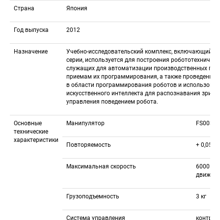
Страна
Япония
Год выпуска
2012
Назначение
Учебно-исследовательский комплекс, включающий ма
серии, используется для построения робототехнически
служащих для автоматизации производственных проц
приемам их программирования, а также проведения и
в области программирования роботов и использовани
искусственного интеллекта для распознавания зрител
управления поведением робота.
Основные 
Манипулятор
FS003N
технические 
характеристики
Повторяемость
+ 0,05 
Максимальная скорость
6000 mm
движен
Грузоподъемность
3 кг
Система управления
контрол