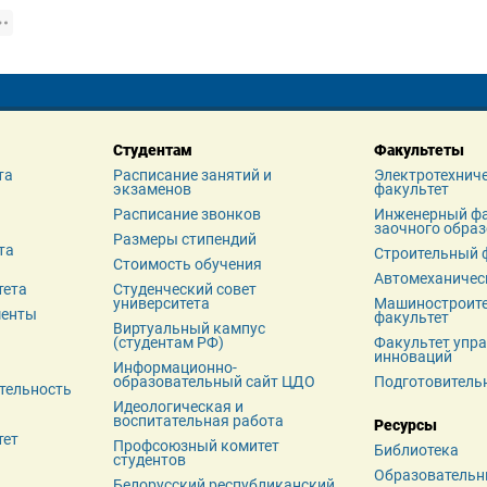
Студентам
Факультеты
та
Расписание занятий и 
Электротехниче
экзаменов
факультет
я
Расписание звонков
Инженерный фа
заочного обра
Размеры стипендий
а 
Строительный 
Стоимость обучения
Автомеханичес
тета
Студенческий совет 
университета
Машиностроите
менты
факультет
Виртуальный кампус 
(студентам РФ)
Факультет упра
инноваций
Информационно-
образовательный сайт ЦДО
Подготовитель
тельность
Идеологическая и 
воспитательная работа
Ресурсы
тет
Профсоюзный комитет 
Библиотека
студентов
Образовательн
Белорусский республиканский 