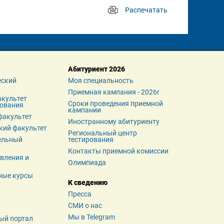
Распечатать
 
Абитуриент 2026
ский 
Моя специальность
Приемная кампания - 2026r
культет 
Сроки проведения приемной 
зования
кампании
факультет
Иностранному абитуриенту
кий факультет
Региональный центр 
льный 
тестирования
Контакты приемной комиссии
вления и 
Олимпиада
ные курсы
К сведению
Пресса
СМИ о нас
Мы в Telegram
ый портал