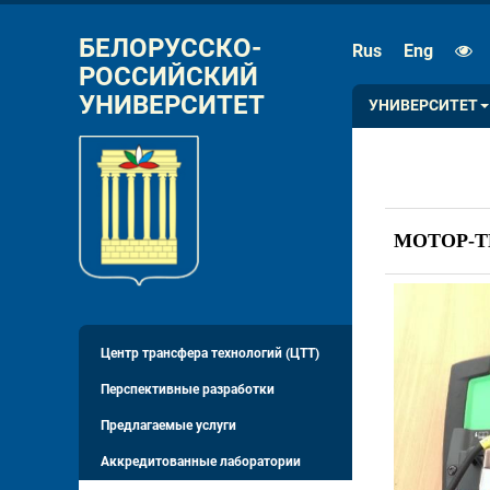
РАЗМЕР ШРИФТА
ИНТЕРВАЛ
БЕЛОРУССКО-
Rus
Eng
РОССИЙСКИЙ 
A
A
A
A
УНИВЕРСИТЕТ
УНИВЕРСИТЕТ
МОТОР-ТЕ
Центр трансфера технологий (ЦТТ)
Перспективные разработки
Предлагаемые услуги
Аккредитованные лаборатории