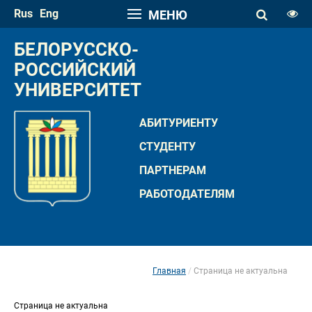
Rus
Eng
МЕНЮ
РАЗМЕР ШРИФТА
БЕЛОРУССКО-
A
РОССИЙСКИЙ 
A
УНИВЕРСИТЕТ
ИНТЕРВАЛ
A
A
АБИТУРИЕНТУ
ПАЛИТРА ЦВЕТОВ
СТУДЕНТУ
A
A
A
A
A
ПАРТНЕРАМ
РАБОТОДАТЕЛЯМ
ИЗОБРАЖЕНИЯ
Скрыть панель
Обычная версия сайта
Главная
Страница не актуальна
 
 Страница не актуальна 