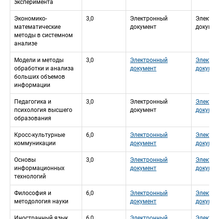
эксперимента
Экономико-
3,0
Электронный 
Электро
математические 
документ
докумен
методы в системном 
анализе
 Модели и методы 
3,0
Электронный 
Электро
обработки и анализа 
документ
докумен
больших объемов 
информации
Педагогика и 
3,0
Электронный 
Электро
психология высшего 
документ
докумен
образования
Кросс-культурные 
6,0
Электронный 
Электро
коммуникации
документ
докумен
Основы 
3,0
Электронный 
Электро
информационных 
документ
докумен
технологий
Философия и 
6,0
Электронный 
Электро
методология науки
документ
докумен
Иностранный язык
6,0
Электронный 
Электро