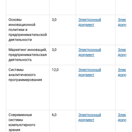
Основы 
3,0
Электронный 
Электро
инновационной 
документ
докумен
политики и 
предпринимательской 
деятельности
Маркетинг инноваций, 
3,0
Электронный 
Электро
предпринимательская 
документ
докумен
деятельность
Системы 
12,0
Электронный 
Электро
аналитического 
документ
докумен
программирования
Современные 
6,0
Электронный 
Электро
системы 
документ
докумен
компьютерного 
зрения