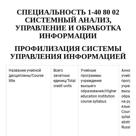
СПЕЦИАЛЬНОСТЬ 1-40 80 02 
 СИСТЕМНЫЙ АНАЛИЗ, 
УПРАВЛЕНИЕ И ОБРАБОТКА 
ИНФОРМАЦИИ
ПРОФИЛИЗАЦИЯ СИСТЕМЫ 
УПРАВЛЕНИЯ ИНФОРМАЦИЕЙ
Название учебной 
Всего 
Учебные 
Аннотаци
дисциплины/Course 
зачетных 
программы 
учебным
title
единиц/Total 
учреждения 
програм
credit units
высшего 
учрежде
образования/Higher 
высшего
education institution 
образов
course syllabus
на русск
языкe/
 Course 
syllabus 
abstracts
Russian