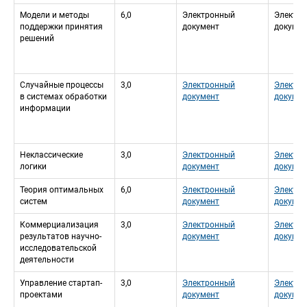
Модели и методы 
6,0
Электронный 
Электро
поддержки принятия 
документ
докумен
решений
Случайные процессы 
3,0
Электронный 
Электро
в системах обработки 
документ
докумен
информации
Неклассические 
3,0
Электронный 
Электро
логики
документ
докумен
Теория оптимальных 
6,0
Электронный 
Электро
систем
документ
докумен
Коммерциализация 
3,0
Электронный 
Электро
результатов научно-
документ
докумен
исследовательской 
деятельности
Управление стартап-
3,0
Электронный 
Электро
проектами
документ
докумен