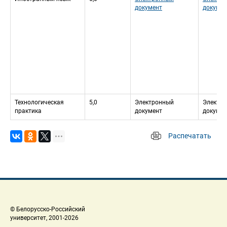
документ
докумен
Технологическая 
5,0
Электронный 
Электро
практика
документ
докумен
Распечатать
 
 © Белорусско-Российский 
 университет, 2001-2026 