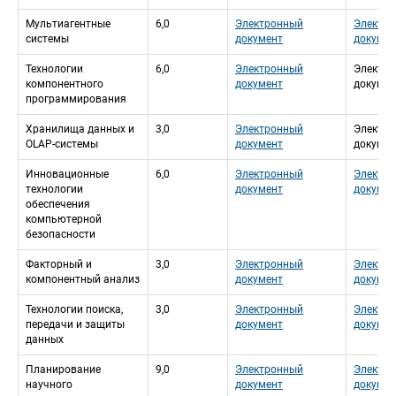
Мультиагентные 
6,0
Электронный 
Электро
системы
документ
докумен
 Технологии 
6,0
Электронный 
Электро
компонентного 
документ
докумен
программирования
Хранилища данных и 
3,0
Электронный 
Электро
OLAP-системы
документ
докумен
Инновационные 
6,0
Электронный 
Электро
технологии 
документ
докумен
обеспечения 
компьютерной 
безопасности
Факторный и 
3,0
Электронный 
Электро
компонентный анализ
документ
докумен
Технологии поиска, 
3,0
Электронный 
Электро
передачи и защиты 
документ
докумен
данных
Планирование 
9,0
Электронный 
Электро
научного 
документ
докумен