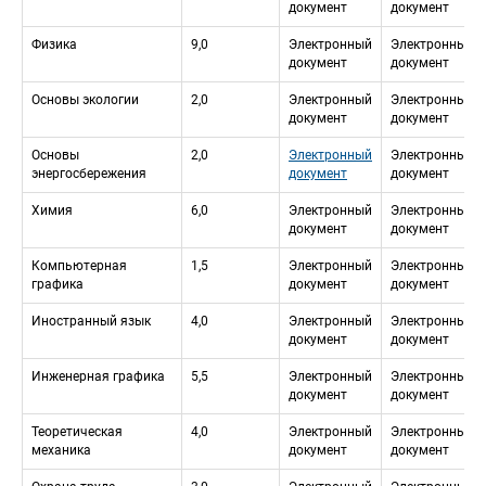
документ
документ
Физика
9,0
Электронный 
Электронный 
документ
документ
Основы экологии
2,0
Электронный 
Электронный 
документ
документ
Основы 
2,0
Электронный 
Электронный 
энергосбережения
документ
документ
Химия
6,0
Электронный 
Электронный 
документ
документ
Компьютерная 
1,5
Электронный 
Электронный 
графика
документ
документ
Иностранный язык
4,0
Электронный 
Электронный 
документ
документ
Инженерная графика
5,5
Электронный 
Электронный 
документ
документ
Теоретическая 
4,0
Электронный 
Электронный 
механика
документ
документ