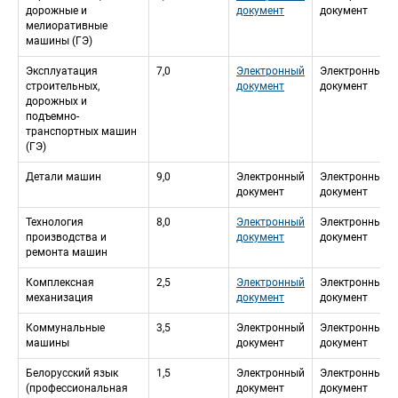
дорожные и 
документ
документ
мелиоративные 
машины (ГЭ)
Эксплуатация 
7,0
Электронный 
Электронный 
строительных, 
документ
документ
дорожных и 
подъемно-
транспортных машин 
(ГЭ)
Детали машин
9,0
Электронный 
Электронный 
документ
документ
Технология 
8,0
Электронный 
Электронный 
производства и 
документ
документ
ремонта машин
Комплексная 
2,5
Электронный 
Электронный 
механизация
документ
документ
Коммунальные 
3,5
Электронный 
Электронный 
машины
документ
документ
Белорусский язык 
1,5
Электронный 
Электронный 
(профессиональная 
документ
документ