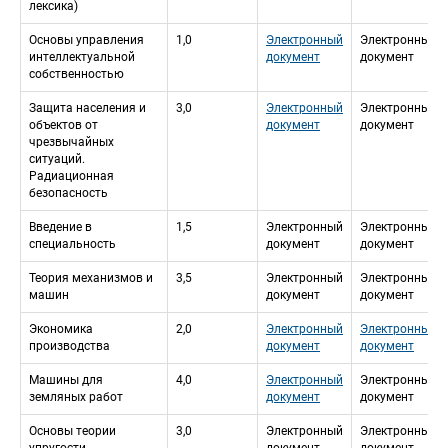
лексика)
Основы управления 
1,0
Электронный 
Электронный 
интеллектуальной 
документ
документ
собственностью
Защита населения и 
3,0
Электронный 
Электронный 
объектов от 
документ
документ
чрезвычайных 
ситуаций. 
Радиационная 
безопасность
Введение в 
1,5
Электронный 
Электронный 
специальность
документ
документ
Теория механизмов и 
3,5
Электронный 
Электронный 
машин
документ
документ
Экономика 
2,0
Электронный 
Электронный 
производства
документ
документ
Машины для 
4,0
Электронный 
Электронный 
земляных работ
документ
документ
Основы теории 
3,0
Электронный 
Электронный 