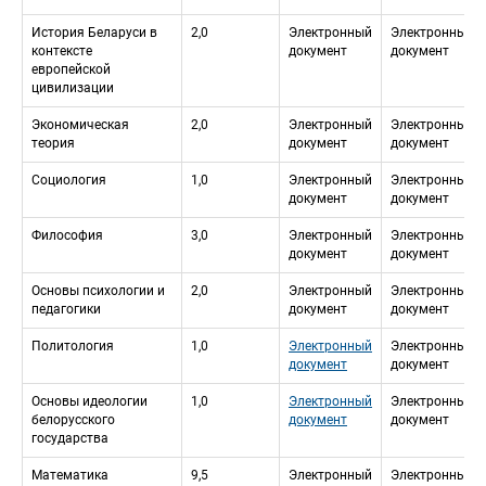
История Беларуси в 
2,0
Электронный 
Электронный 
контексте 
документ
документ
европейской 
цивилизации
Экономическая 
2,0
Электронный 
Электронный 
теория
документ
документ
Социология
1,0
Электронный 
Электронный 
документ
документ
Философия
3,0
Электронный 
Электронный 
документ
документ
Основы психологии и 
2,0
Электронный 
Электронный 
педагогики
документ
документ
Политология
1,0
Электронный 
Электронный 
документ
документ
Основы идеологии 
1,0
Электронный 
Электронный 
белорусского 
документ
документ
государства
Математика
9,5
Электронный 
Электронный 