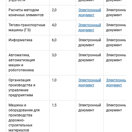
упругости
документ
документ
Расчеты методом 
2,0
Электронный 
Электронный 
конечных элементов
документ
документ
Тягово-транспортные 
4,0
Электронный 
Электронный 
машины (ГЭ)
документ
документ
Информатика
6,0
Электронный 
Электронный 
документ
документ
Автоматика, 
3,0
Электронный 
Электронный 
автоматизация 
документ
документ
машин и 
робототехника
Организация 
1,0
Электронный 
Электронный 
производства и 
документ
документ
управление 
предприятием
Машины и 
1,5
Электронный 
Электронный 
оборудование для 
документ
документ
производства 
дорожно-
строительных 
материалов