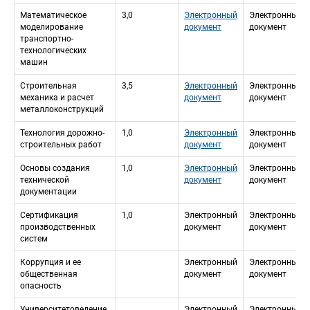
Математическое 
3,0
Электронный 
Электронный 
моделирование 
документ
документ
транспортно-
технологических 
машин
Строительная 
3,5
Электронный 
Электронный 
механика и расчет 
документ
документ
металлоконструкций
Технология дорожно-
1,0
Электронный 
Электронный 
строительных работ
документ
документ
Основы создания 
1,0
Электронный 
Электронный 
технической 
документ
документ
документации
Сертификация 
1,0
Электронный 
Электронный 
производственных 
документ
документ
систем
Коррупция и ее 
Электронный 
Электронный 
общественная 
документ
документ
опасность
Университетоведение
Электронный 
Электронный 