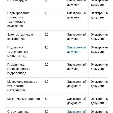
Охрана труда
3,0
Электронный 
Электронный 
документ
документ
Нормирование 
3,0
Электронный 
Электронный 
точности и 
документ
документ
технические 
измерения
Электротехника и 
5,0
Электронный 
Электронный 
электроника
документ
документ
Подъемно-
4,0
Электронный 
Электронный 
транспортные 
документ
документ
машины (ГЭ)
Гидравлика, 
5,0
Электронный 
Электронный 
гидромашины и 
документ
документ
гидропривод
Материаловедение и 
9,0
Электронный 
Электронный 
технология 
документ
документ
материалов
Механика материалов
6,0
Электронный 
Электронный 
документ
документ
Строительные, 
5,0
Электронный 
Электронный 