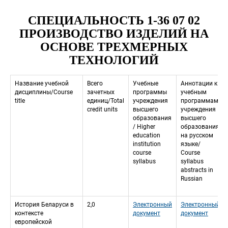
СПЕЦИАЛЬНОСТЬ 1-36 07 02 
ПРОИЗВОДСТВО ИЗДЕЛИЙ НА 
ОСНОВЕ ТРЕХМЕРНЫХ 
ТЕХНОЛОГИЙ
Название учебной 
Всего 
Учебные 
Аннотации к 
дисциплины/Course 
зачетных 
программы 
учебным 
title
единиц/Total 
учреждения 
программам 
credit units
высшего 
учреждения 
образования 
высшего 
/ Higher 
образования 
education 
на русском 
institution 
языкe/
course 
 Course 
syllabus
syllabus 
abstracts in 
Russian
История Беларуси в 
2,0
Электронный 
Электронный 
контексте 
документ
документ
европейской 