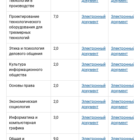
технологии в 
документ
документ
производстве
Проектирование 
7,0
Электронный 
Электронный 
технологического 
документ
документ
оборудования для 
трехмерных 
технологий
Этика и психология 
2,0
Электронный 
Электронный 
делового общения
документ
документ
Культура 
2,0
Электронный 
Электронный 
информационного 
документ
документ
общества
Основы права
2,0
Электронный 
Электронный 
документ
документ
Экономическая 
2,0
Электронный 
Электронный 
социология
документ
документ
Информатика и 
3,0
Электронный 
Электронный 
компьютерная 
документ
документ
графика
Общая и 
9,0
Электронный 
Электронный 