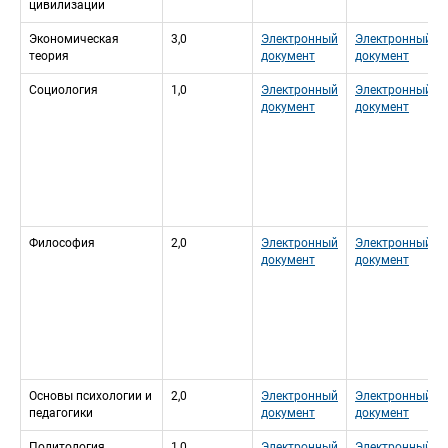
цивилизации
Экономическая 
3,0
Электронный 
Электронный 
теория
документ
документ
Социология
1,0
Электронный 
Электронный 
документ
документ
Философия
2,0
Электронный 
Электронный 
документ
документ
Основы психологии и 
2,0
Электронный 
Электронный 
педагогики
документ
документ
Политология
1,0
Электронный 
Электронный 