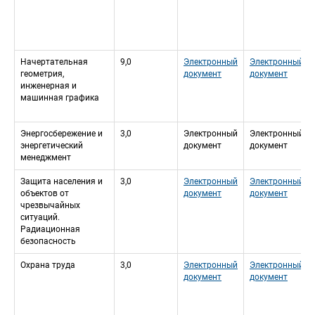
Начертательная 
9,0
Электронный 
Электронный 
геометрия, 
документ
документ
инженерная и 
машинная графика
Энергосбережение и 
3,0
Электронный 
Электронный 
энергетический 
документ
документ
менеджмент
Защита населения и 
3,0
Электронный 
Электронный 
объектов от 
документ
документ
чрезвычайных 
ситуаций. 
Радиационная 
безопасность
Охрана труда
3,0
Электронный 
Электронный 
документ
документ