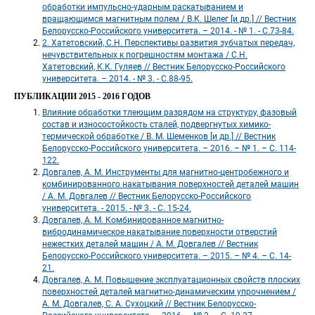
обработки импульсно-ударным раскатыванием и 
вращающимся магнитным полем / В.К. Шелег [и др.] // Вестник 
Белорусско-Российского университета. – 2014. - № 1. - С.73-84. 
 2. Хатетовский, С.Н. Перспективы развития зубчатых передач, 
нечувствительных к погрешностям монтажа / С.Н. 
Хатетовский, К.К. Гуляев // Вестник Белорусско-Российского 
университета. – 2014. - № 3. - С.88-95. 
ПУБЛИКАЦИИ 2015 - 2016 ГОДОВ
 Влияние обработки тлеющим разрядом на структуру, фазовый 
состав и износостойкость сталей, подвергнутых химико-
термической обработке / В. М. Шеменков [и др.] // Вестник 
Белорусско-Российского университета. – 2016. – № 1. – С. 114-
122. 
 Довгалев, А. М. Инструменты для магнитно-центробежного и 
комбинированного накатывания поверхностей деталей машин 
/ А. М. Довгалев // Вестник Белорусско-Российского 
университета. - 2015. - № 3. - С. 15-24. 
 Довгалев, А. М. Комбинированное магнитно-
вибродинамическое накатывание поверхности отверстий 
нежестких деталей машин / А. М. Довгалев // Вестник 
Белорусско-Российского университета. – 2015. – № 4. – С. 14-
21. 
 Довгалев, А. М. Повышение эксплуатационных свойств плоских 
поверхностей деталей магнитно-динамическим упрочнением / 
А. М. Довгалев, С. А. Сухоцкий // Вестник Белорусско-