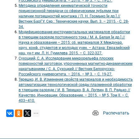
Российского университета. – 2016. – № 3. – С. 19-27. 
 Методика определения кинематической точности 
прецессионной передачи со сферическими зубьями при 
наличии погрешностей монтажа / П. Н. Громыко [и др.] // 
Вестник БарГУ. Сер.: Технические науки. Вып. 3. – 2015. - С. 28-
34. 
 Модифицирование инструментальных материалов обработки 
в тлеющем разряде постоянного тока / М. А. Белая [и др.] // 
Наука и образование – 2015: сб. материалов Х Междунар. 
науч. конф. студентов и молодых учен. – Астана: Евразийский 
нац. ун-т им. Л. Н. Гумилева, 2015. – С. 322-327. 
 Сухоцкий, С. А. Исследование микрорельефа плоских 
поверхностей заготовок, упрочненных магнитно-динамическим 
накатыванием / С. А. Сухоцкий // Вестник Белорусско-
Российского университета. – 2016. – № 3. – С. 19-27. 
 Терешко, И. В. Изменение свойств материалов и необходимость 
автоматизации технологической среды плазменной обработки 
в тлеющем разряде / И. В. Терешко, В. А. Логвин, В. П. Редько // 
Качество. Инновации. Образование. – 2015. – № 5, Том II. – С. 
403–410. 
Распечатать
 