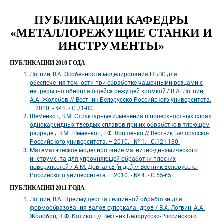
ПУБЛИКАЦИИ КАФЕДРЫ 
«МЕТАЛЛОРЕЖУЩИЕ СТАНКИ И 
ИНСТРУМЕНТЫ»
ПУБЛИКАЦИИ 2010 ГОДА
 Логвин, В.А. Особенности моделирования НБВС для 
обеспечения точности при обработке чашечными резцами с 
непрерывно обновляющейся режущей кромкой / В.А. Логвин, 
 А.А. Жолобов // Вестник Белорусско-Российского университета. 
– 2010. - № 1. - С.71-80. 
 Шеменков, В.М. Структурные изменения в поверхностных слоях 
однокарбидных твердых сплавов при их обработке в тлеющем 
разряде / В.М. Шеменков, Г.Ф. Ловшенко // Вестник Белорусско-
Российского университета. – 2010. - № 1. - С.121-130. 
 Математическое моделирование магнитно-динамического 
инструмента для упрочняющей обработки плоских 
поверхностей / А.М. Довгалев [и др.] // Вестник Белорусско-
Российского университета. – 2010. - № 4. - С.55-65. 
ПУБЛИКАЦИИ 2011 ГОДА
 Логвин, В.А. Преимущества лезвийной обработки для 
формообразования валов суперкаландров / В.А. Логвин, А.А. 
Жолобов, П.Ф. Котиков // Вестник Белорусско-Российского 