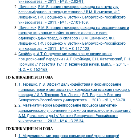
 университета. – 2011. - № 3. - С.82-91. 
 Шеменков, В.М. Влияние тлеющего разряда на структуру 
безвольфрановых твердых сплавов / В.М. Шеменков, Ф.Г. 
Ловшенко, Г.Ф. Ловшенко // Вестник Белорусско-Российского 
университета. – 2011. - № 1. - С.101-109. 
 Шеменков, В.М. Влияние тлеющего разряда на механические и 
эксплуатационные свойства поверхностного слоя 
однокарбидных твердых сплавов / В.М. Шеменков, Ф.Г. 
Ловшенко, Г.Ф. Ловшенко // Вестник Белорусско-Российского 
университета. – 2011. - № 4. – С.117-128. 
 Скойбеда, А.Т. Определение силы в зацеплении колес 
прецессионной передачи / А.Т. Скойбеда, С.Н. Хатетовский, П.Н. 
Громыко // Известия ТулГУ. Технически науки. Вып.5. – 2011. – 
Ч. 2. – С.162-168. 
ПУБЛИКАЦИИ 2013 ГОДА
 1. Терешко, И.В. Эффект дальнодействия и формирование 
нанокластеров в металлах при воздействии плазмы тлеющего 
разряда / И.В. Терешко, В.А. Логвин, В.П. Редько // Вестник 
Белорусско-Российского университета. – 2013. - № 1, с.59-70. 
 2. Математическое моделирование процесса магнитно-
динамического упрочнения наружной поверхности вращения / 
А.М. Довгалев [и др.] // Вестник Белорусско-Российского 
университета. – 2013. - № 4. - С.25-34. 
ПУБЛИКАЦИИ 2014 ГОДА
 1. Моделирование процесса совмещенной упрочняющей 