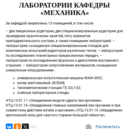
ЛАБОРАТОРИИ КАФЕДРЫ 
«МЕХАНИКА»
За кафедрой закреплены 13 помещений, в том числе:
– две лекционные аудитории, две специализированные аудитории для 
проведения практических занятий, пять кабинетов 
преподавательского состава, а также помещения лабораторий: –
лаборатория, оснащенная специализированным стендом для 
комплексных испытаний редукторов различных типов; – лаборатория 
по исследованию планетарных прецессионных передач; – 
лаборатория по исследованию форсунок к двигателям внутреннего 
сгорания. – лаборатория сопротивления материалов, оснащенная 
уникальным оборудованием:
универсальная испытательная машина WAW-300C;
копер маятниковый JB-300B;
тензометрические станции TS 32L1-02;
учебные лабораторные стенды:
НТЦ-13.01.11 «Определение модуля сдвига при кручении», 
НТЦ-13.01.14 «Определение главных напряжений при кручении и при 
совместном действии изгиба и кручения», НТЦ-13.01.15 «Определение 
критической силы для сжатого стержня большой гибкости».
Распечатать
 