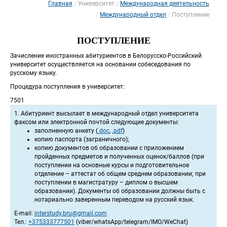
Главная
Университет
Международная деятельность
 
 
Международный отдел
Поступление
 
ПОСТУПЛЕНИЕ
 Зачисление иностранных абитуриентов в Белорусско-Российский 
университет осуществляется на основании собеседования по 
русскому языку. 
 Процедура поступления в университет: 
 7501 
 1. Абитуриент высылает в международный отдел университета 
факсом или электронной почтой следующие документы: 
 заполненную анкету (
.doc
, 
.pdf
) 
 копию паспорта (заграничного); 
 копию документов об образовании с приложением 
пройденных предметов и полученных оценок/баллов (при 
поступлении на основные курсы и подготовительное 
отделение – аттестат об общем среднем образовании; при 
поступлении в магистратуру – диплом о высшем 
образовании). Документы об образовании должны быть с 
нотариально заверенным переводом на русский язык. 
 E-mail: 
interstudy.bru@gmail.com
 Тел.: 
+375333777501
 (viber/whatsApp/telegram/IMO/WeChat) 