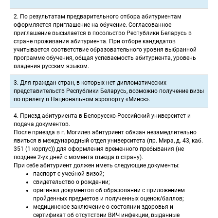
 2. По результатам предварительного отбора абитуриентам 
оформляется приглашение на обучение. Согласованное 
приглашение высылается в посольство Республики Беларусь в 
стране проживания абитуриента. При отборе кандидатов 
учитывается соответствие образовательного уровня выбранной 
программе обучения, общая успеваемость абитуриента, уровень 
владения русским языком. 
 3. Для граждан стран, в которых нет дипломатических 
представительств Республики Беларусь, возможно получение визы 
по прилету в Национальном аэропорту «Минск». 
 4. Приезд абитуриента в Белорусско-Российский университет и 
подача документов. 
 После приезда в г. Могилев абитуриент обязан незамедлительно 
явиться в международный отдел университета (пр. Мира, д. 43, каб. 
351 (1 корпус)) для оформления временного пребывания (не 
позднее 2-ух дней с момента въезда в страну). 
 При себе абитуриент должен иметь следующие документы: 
паспорт с учебной визой;
свидетельство о рождении;
оригинал документов об образовании с приложением 
пройденных предметов и полученных оценок/баллов;
медицинское заключение о состоянии здоровья и 
сертификат об отсутствии ВИЧ инфекции, выданные 